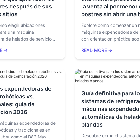
res después de sus
la venta al por menor
 sitios
postres sin abrir una 
mo elegir ubicaciones
Explore cómo comenzar un 
para una máquina
máquinas expendedoras de 
a de helados de servicio
con orientación práctica sob
uidos consejos prácticos de
selección de mercado, prue
E →
READ MORE →
e sitios, errores comunes del
ubicación, estimación del RO
factores de ROI y
de equipos y planificación d
tos sobre el despliegue de
operaciones escalables.
uaxin.'
s expendedoras de
Guía definitiva para l
robóticas vs.
sistemas de refrigera
nales: guía de
máquinas expendedo
ción 2026
automáticas de helad
máquinas expendedoras de
blandos
óticas y tradicionales en
Descubre cómo el sistema d
cubra cómo el B83 Max