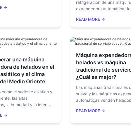
refrigeración de una máquin
endimiento operativo en
E →
expendedora automática de
 de alto tráfico a través de
blandos impacta directament
automatización, una
READ MORE →
eficiencia operativa, la segu
idad de pago más amplia y
alimentaria y el retorno de la
e retorno de inversión más
Esta guía completa explica 
compresores, refrigerantes e
preservación de preenfriami
control inteligente de tempe
Máquina expendedor
erar una máquina
tecnologías de congelación 
helados vs máquina
dora de helados en el
aplican en las máquinas ex
tradicional de servici
comerciales modernas de he
asiático y el clima
¿Cuál es mejor?
blandos.
 del Medio Oriente'
Las máquinas tradicionales d
 como el sudeste asiático y
suave y las máquinas expe
iente, las altas
automáticas venden helados
as, la humedad y la intensa
representan dos modelos de
READ MORE →
on algunos de los mayores
completamente diferentes. S
E →
ara las máquinas
considerando invertir en equ
as de helados. Una
helados, esta guía le ayudará
rdaderamente construida