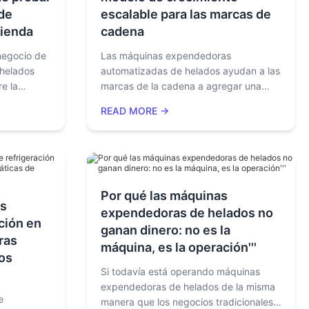
 de
escalable para las marcas de
tienda
cadena
negocio de
Las máquinas expendedoras
helados
automatizadas de helados ayudan a las
re la
marcas de la cadena a agregar una
bas de
línea de productos de postres
READ MORE →
I, elección
estandarizada y de baja mano de obra
e
con administración remota, producción
consistente y despliegue escalable.
Por qué las máquinas
os
expendedoras de helados no
ción en
ganan dinero: no es la
ras
máquina, es la operación'''
os
Si todavía está operando máquinas
expendedoras de helados de la misma
e
manera que los negocios tradicionales