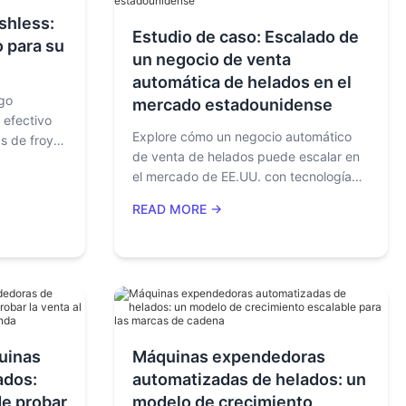
shless:
Estudio de caso: Escalado de
 para su
un negocio de venta
automática de helados en el
go
mercado estadounidense
 efectivo
Explore cómo un negocio automático
s de froyo
de venta de helados puede escalar en
los
el mercado de EE.UU. con tecnología
a
de venta automática inteligente,
 sin
READ MORE →
operaciones de ahorro de mano de
cómo la
obra, pagos sin efectivo y
a venta
administración de sitios basada en
es.
datos.
quinas
Máquinas expendedoras
ados:
automatizadas de helados: un
de probar
modelo de crecimiento