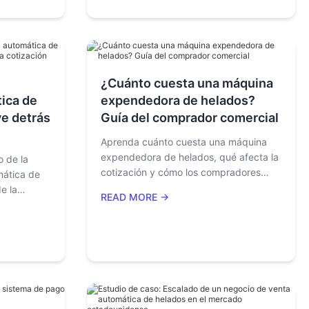
s y costo
e importar
¿Cuánto cuesta una máquina
ica de
expendedora de helados?
ve detrás
Guía del comprador comercial
Aprenda cuánto cuesta una máquina
expendedora de helados, qué afecta la
o de la
cotización y cómo los compradores
ática de
deben presupuestar equipos, sistemas
e la
READ MORE →
de pago, envío, derechos, consumibles
s sistemas
y soporte postventa.
ío, los
l soporte