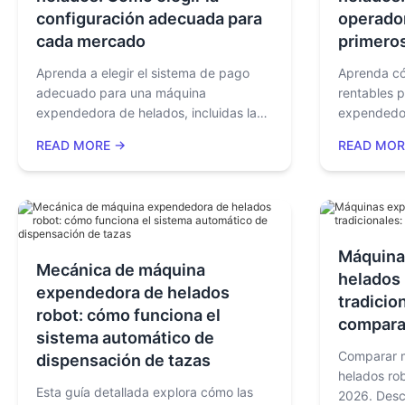
configuración adecuada para
operado
cada mercado
primeros
Aprenda a elegir el sistema de pago
Aprenda có
adecuado para una máquina
rentables 
expendedora de helados, incluidas las
expendedor
tarjetas de crédito, Apple Pay, Google
suave, incl
READ MORE →
READ MOR
Pay, Toshiba, Ingenico, Square,
selección d
aceptadores de monedas, y el impacto
operador, 
del ROI por mercado.
conocimien
campo de H
Máquina
Mecánica de máquina
helados 
expendedora de helados
tradicio
robot: cómo funciona el
compara
sistema automático de
Comparar 
dispensación de tazas
helados rob
Esta guía detallada explora cómo las
2026. Des