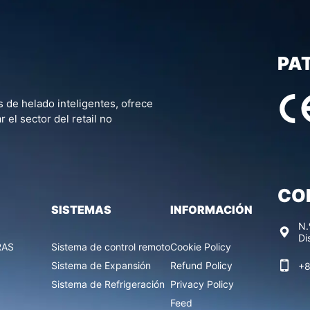
PA
de helado inteligentes, ofrece
 el sector del retail no
CO
SISTEMAS
INFORMACIÓN
N.
Di
RAS
Sistema de control remoto
Cookie Policy
Sistema de Expansión
Refund Policy
+8
Sistema de Refrigeración
Privacy Policy
Feed