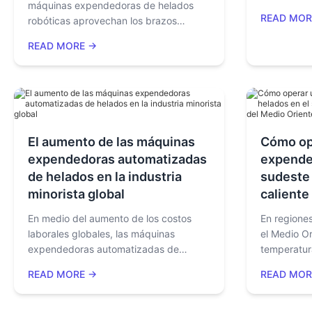
máquinas expendedoras de helados
mejora el r
READ MOR
robóticas aprovechan los brazos
ubicaciones
robóticos, los sensores fotoeléctricos,
una mejor 
READ MORE →
los sistemas anti-goteo y el monitoreo
compatibil
remoto de IoT para lograr una
períodos d
dispensación estable de tazas,
rápidos.
menores tasas de atasco de tazas y
aumentar la eficiencia operativa y el
retorno de la inversión.
El aumento de las máquinas
Cómo op
expendedoras automatizadas
expende
de helados en la industria
sudeste 
minorista global
caliente
En medio del aumento de los costos
En regiones
laborales globales, las máquinas
el Medio Or
expendedoras automatizadas de
temperatur
helados se están convirtiendo en una
luz solar s
READ MORE →
READ MOR
herramienta crucial para la
desafíos p
transformación de las industrias de
expendedor
catering y entretenimiento. Este artículo
máquina ve