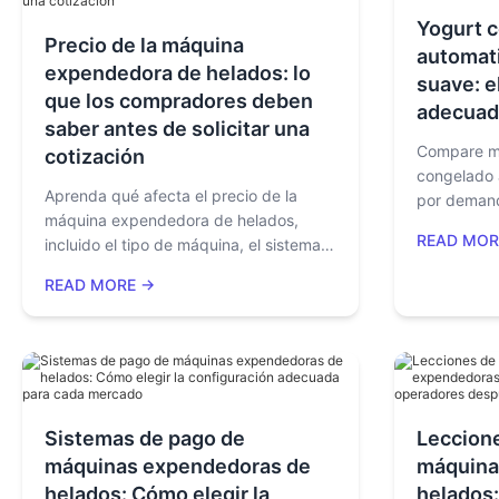
Yogurt 
Precio de la máquina
automati
expendedora de helados: lo
suave: e
que los compradores deben
adecuad
saber antes de solicitar una
Compare m
cotización
congelado 
Aprenda qué afecta el precio de la
por demand
máquina expendedora de helados,
de hardware
READ MOR
incluido el tipo de máquina, el sistema
márgenes d
de pago, la refrigeración, el monitoreo
ubicación p
READ MORE →
remoto, el envío, la personalización y el
adecuado p
costo total de aterrizaje antes de
solicitar un presupuesto.
Sistemas de pago de
Leccione
máquinas expendedoras de
máquina
helados: Cómo elegir la
helados: