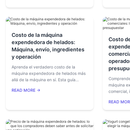
máquina, envío y operación
piezas de 
Costo de la máquina
Costo de
expendedora de helados:
expende
Máquina, envío, ingredientes
comercia
y operación
operado
Aprenda el verdadero costo de la
presupu
máquina expendedora de helados más
Comprender
allá de la máquina en sí. Esta guía
máquina e
detalla la configuración de la máquina,
READ MORE →
comercial, 
el envío, los ingredientes, los gastos
equipo, los
operativos y cómo solicitar una
READ MOR
los derecho
cotización comercial precisa.
tarifas de 
repuesto y 