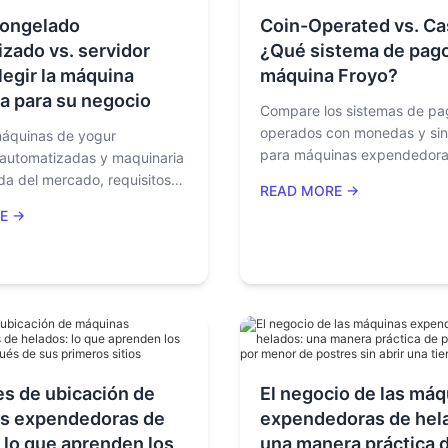
congelado
Coin-Operated vs. Ca
zado vs. servidor
¿Qué sistema de pago
legir la máquina
máquina Froyo?
a para su negocio
Compare los sistemas de pa
operados con monedas y sin
áquinas de yogur
para máquinas expendedora
automatizadas y maquinaria
y helados. Aprenda cuándo 
a del mercado, requisitos
READ MORE →
sistemas de monedas todaví
, ajuste de fórmula,
E →
funcionan, por qué los pagos
e beneficio y estrategia de
efectivo están creciendo y 
ara elegir el equipo
integración de MDB apoya l
ara su negocio.
automática de pagos múltipl
s de ubicación de
El negocio de las má
s expendedoras de
expendedoras de hel
 lo que aprenden los
una manera práctica 