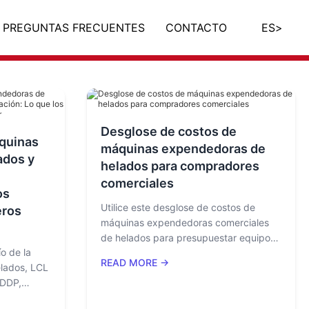
PREGUNTAS FRECUENTES
CONTACTO
ES
>
Desglose de costos de
quinas
máquinas expendedoras de
ados y
helados para compradores
comerciales
os
Utilice este desglose de costos de
eros
máquinas expendedoras comerciales
de helados para presupuestar equipos,
o de la
sistemas de pago, envío, cargos de
READ MORE →
lados, LCL
importación, ingredientes,
 DDP,
mantenimiento, tarifas del sitio y
eles,
operación diaria.