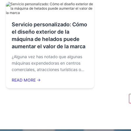
proporcionará un análisis detallado
para los m
desde cuatro perspectivas: estructura
diseñada d
de costos, modelo operativo, estudios
manera fiab
Servicio personalizado: Cómo
de casos del mundo real y cálculo del
extremo.
el diseño exterior de la
ROI, para explorar cómo el comercio
minorista no tripulado puede lograr
máquina de helados puede
generación de ingresos 24 / 7 y
aumentar el valor de la marca
expansión escalable.
¿Alguna vez has notado que algunas
máquinas expendedoras en centros
comerciales, atracciones turísticas o
aeropuertos siempre atraen largas
READ MORE →
colas, mientras que otras, incluso
colocadas en las zonas más
concurridas, apenas atraen atención?
Más allá de la categoría de producto,
¿qué factores convierten a una
máquina expendedora en un lugar
imprescindible?""