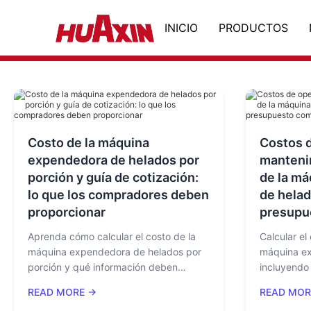
INICIO
PRODUCTOS
Costo de la máquina
Costos d
expendedora de helados por
manteni
porción y guía de cotización:
de la m
lo que los compradores deben
de helad
proporcionar
presupu
Aprenda cómo calcular el costo de la
Calcular el
máquina expendedora de helados por
máquina ex
porción y qué información deben
incluyendo 
proporcionar los compradores para
limpieza, 
READ MORE →
READ MOR
recibir una cotización precisa de la
tarifas de 