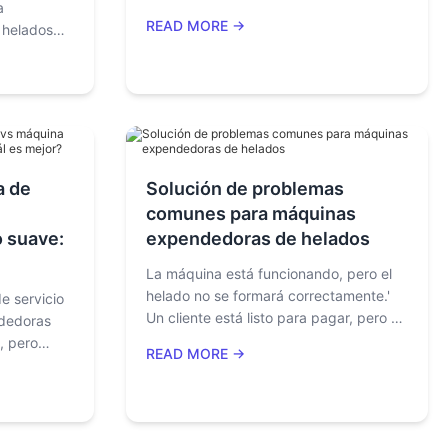
a
de venta, lo más probable es que esté
READ MORE →
 helados
perdiendo dinero sin darse cuenta.La
e en la
lógica de esta industria ya ha
ridad
cambiado: la rentabilidad ya no está
 inversión.
determinada por el equipo en sí, sino
cómo los
por la capacidad operativa sistemática.
cológicos,
ento,
ratura y
a de
Solución de problemas
rápida se
comunes para máquinas
pendedoras
o suave:
expendedoras de helados
lados
La máquina está funcionando, pero el
helado no se formará correctamente.'
e servicio
Un cliente está listo para pagar, pero el
ndedoras
código QR no se cargará.' La máquina
, pero
READ MORE →
se detiene repentinamente, y nadie
 negocio
sabe por qué. En muchos casos, la
i está
primera reacción es que la máquina
ipos de
está rota, pero la realidad a menudo es
 a elegir la