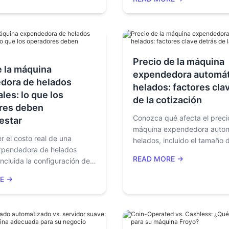
repuesto.
impuestos, cargos portuario
total desembarcado antes d
Precio de la máquina
 la máquina
expendedora automát
dora de helados
helados: factores cla
les: lo que los
de la cotización
res deben
Conozca qué afecta el preci
estar
máquina expendedora autom
 el costo real de una
helados, incluido el tamaño d
xpendedora de helados
pantalla, la refrigeración, lo
READ MORE →
incluida la configuración del
de pago, la capacidad, la
 sistemas de pago, el envío,
administración remota, el env
E →
s, los consumibles, las
deberes, los consumibles y e
ubicación, las piezas de
postventa.
el soporte postventa.