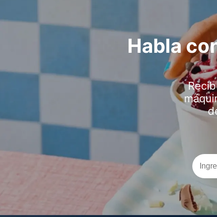
Habla con
Recib
máquin
d