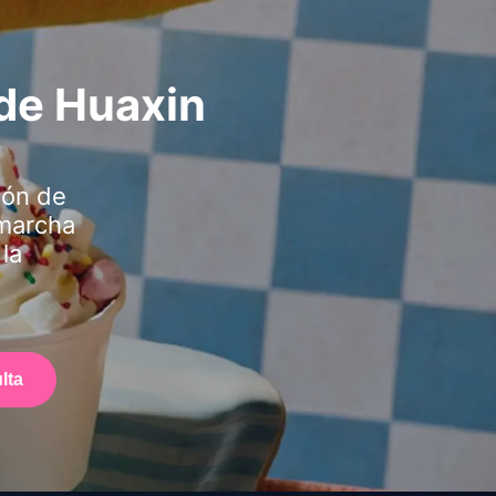
 de Huaxin
ión de
 marcha
la
lta