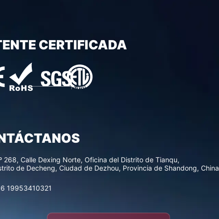
TENTE CERTIFICADA
NTÁCTANOS
º 268, Calle Dexing Norte, Oficina del Distrito de Tianqu,
strito de Decheng, Ciudad de Dezhou, Provincia de Shandong, China
6 19953410321
Hi, Thank you very much for
your interest in our ice cream
vending machine. I am your
project consultant and welcome