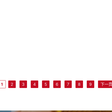
opción que mejor se adapte 
ercados tropicales debe ser
negocio.'
esde cero para funcionar de
le en condiciones de calor
1
2
3
4
5
6
7
8
9
下一