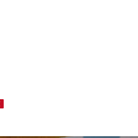
mucho más simple.
a su
页