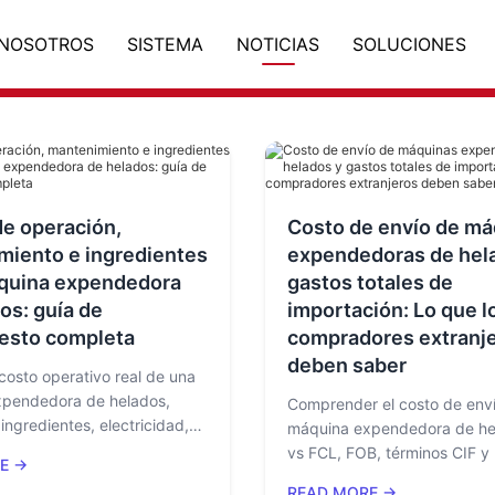
NOSOTROS
SISTEMA
NOTICIAS
SOLUCIONES
e operación,
Costo de envío de má
miento e ingredientes
expendedoras de hel
áquina expendedora
gastos totales de
os: guía de
importación: Lo que l
esto completa
compradores extranj
deben saber
 costo operativo real de una
pendedora de helados,
Comprender el costo de enví
ingredientes, electricidad,
máquina expendedora de he
mano de obra, mantenimiento,
vs FCL, FOB, términos CIF y
E →
pago, costos del sitio y
despacho de aduanas, aranc
READ MORE →