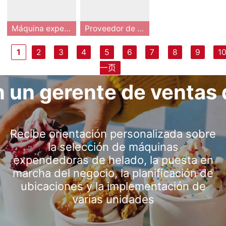
vicio suave. En u
res colocada en
un menú variado
ción técnica, pie
doras comerciale
ales. Cada model
na verdadera ubi
un centro comer
utilizando granol
zas de repuesto
s de piso, model
o se puede confi
cación minorista,
cial. Para los ope
Máquina expendedora automática de yogur congelado para los operadores que quieren vender postres saludables 24 / 7
Proveedor de máquina expendedora de helados Soft Serve para operadores comerciales y distribuidores
a, nueces, frutas
y cooperación a l
os de venta de e
gurar para difere
debe manejar el
radores comerci
secas y salsas a
argo plazo para l
scritorio y sistem
ntes espacios, si
tráfico de cliente
ales, es un punto
1
2
3
4
5
6
7
8
9
1
base de frutas,
os compradores
as personalizabl
stemas de pago,
s, soportar pago
de venta de auto
La máquina expe
El proveedor de
一页
mientras que la g
que construyen u
es para diferente
necesidades de
s convenientes, s
servicio que pue
ndedora automát
máquinas expen
estión remota fa
na cadena de su
s necesidades d
marca y requisit
ervir productos d
de aceptar pedid
ica de yogur con
dedoras de hela
 un gerente de ventas
cilita la operació
ministro de equi
el mercado. Des
os de envío, ayu
e manera consist
os, completar el
gelado de Huaxi
dos de servicio s
n en múltiples ub
pos estable.
de la integración
dando a los oper
ente, reducir la d
pago, hacer hela
n está diseñada
uave es una opci
icaciones.
de pagos y la ge
adores, distribui
ependencia del p
dos, entregar la t
para operadores,
ón importante pa
stión remota has
dores, importado
ersonal y ayudar
aza terminada y
marcas de yogur
ra los distribuido
Recibe orientación personalizada sobre
ta la capacitació
res y propietario
a los operadores
enviar datos de o
congelado, dueñ
res, distribuidore
la selección de máquinas
n, las piezas de r
s de ubicaciones
a administrar la
peración al siste
os de centros co
s y operadores c
expendedoras de helado, la puesta en
epuesto y el sop
a obtener una sol
máquina despué
ma de gestión.La
merciales, prove
omerciales que q
marcha del negocio, la planificación de
orte de marca, a
ución comercial
s de la instalació
máquina expend
edores de servici
uieren más que u
ubicaciones y la implementación de
yudamos a los o
adecuada antes
n. Los modelos H
edora automátic
os de campus, gi
n producto expe
peradores global
de cotizar.
varias unidades
uaxin B84, B85, B
a de helados de
mnasios, centros
ndedor estándar.
es a construir un
86 y B86 Max es
Huaxin está dise
de transporte y
Huaxin ofrece un
negocio de venta
tán diseñados pa
ñada para la ope
distribuidores qu
a máquina expen