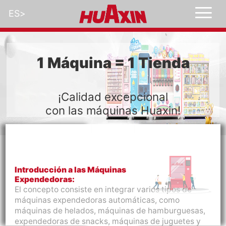
ES
>
1 Máquina = 1 Tienda
¡Calidad excepcional
con las máquinas Huaxin!
Introducción a las Máquinas
Expendedoras:
El concepto consiste en integrar varios tipos de
máquinas expendedoras automáticas, como
máquinas de helados, máquinas de hamburguesas,
expendedoras de snacks, máquinas de juguetes y