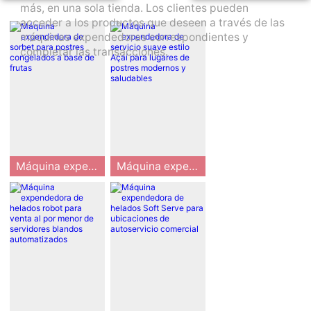
más, en una sola tienda. Los clientes pueden
acceder a los productos que deseen a través de las
máquinas expendedoras correspondientes y
completar las transacciones.
Máquina expendedora de sorbet para postres congelados a base de frutas
Máquina expendedora de servicio suave estilo Açaí para lugares de postres modernos y saludables
La máquina expe
La máquina expe
ndedora de sorb
ndedora Huaxin
et Huaxin ofrece
Acai Soft Serve a
a los operadores
yuda a los opera
una forma prácti
dores a introduci
ca de introducir
r un concepto de
postres refresca
postre congelad