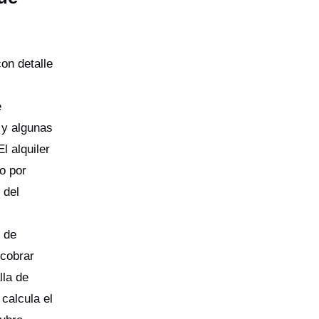
on detalle
e
, y algunas
l alquiler
o por
 del
s de
 cobrar
lla de
calcula el