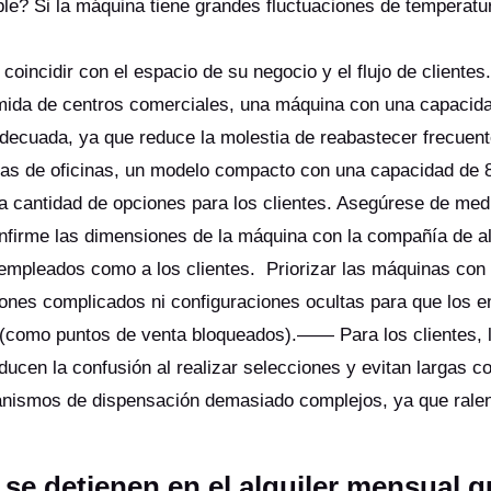
le? Si la máquina tiene grandes fluctuaciones de temperatur
oincidir con el espacio de su negocio y el flujo de clientes
omida de centros comerciales, una máquina con una capacid
 adecuada, ya que reduce la molestia de reabastecer frecuen
as de oficinas, un modelo compacto con una capacidad de 8
a cantidad de opciones para los clientes. Asegúrese de med
onfirme las dimensiones de la máquina con la compañía de al
s empleados como a los clientes. Priorizar las máquinas con
otones complicados ni configuraciones ocultas para que los 
(como puntos de venta bloqueados).—— Para los clientes, 
ducen la confusión al realizar selecciones y evitan largas co
nismos de dispensación demasiado complejos, ya que ralen
 se detienen en el alquiler mensual 