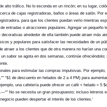
de alto tráfico. No lo esconda en un rincón; en su lugar, col
cerca de cajas registradoras, baños o áreas de salón. Por 
egistradora, para que los clientes puedan verlo mientras es
 de entradas o atracciones populares. Agregar un pequeño le
s decorativas alrededor de ella también puede atraer más a
icos y populares para satisfacer las necesidades de un pú
e atraer a los clientes que de otra manera no harían una c
un sabor se agota en dos semanas, continúe ofreciéndolo; 
iente.
onales para estimular las compras impulsivas. Por ejemplo,
o,“” “$1 de descuento en helados de 2 a 4 PM) para aumentar 
 ejemplo, una cafetería puede ofrecer un café + helado = 5 
.—“” No se necesita un gran presupuesto; incluso letreros e
negocio pueden despertar el interés de los clientes.’