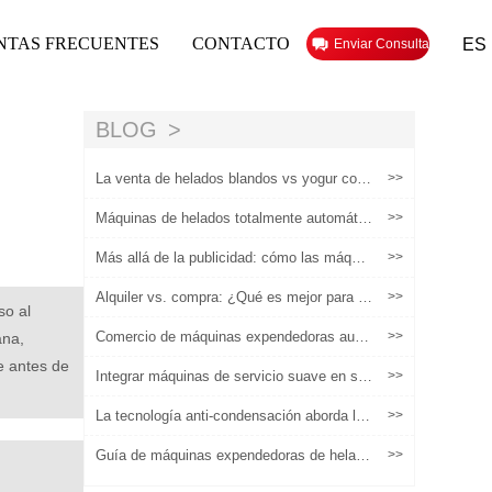
NTAS FRECUENTES
CONTACTO
ES
Enviar Consulta
BLOG
La venta de helados blandos vs yogur cong
>>
elado: ¿Cuál tiene mejores márgenes?
Máquinas de helados totalmente automátic
>>
as: potenciando a las marcas de helados a
rtesanales, un nuevo motor para salvaguar
Más allá de la publicidad: cómo las máquin
>>
dar la calidad y activar el marketing
as expendedoras de helados de Huaxin res
uelven los mayores dolores de cabeza
Alquiler vs. compra: ¿Qué es mejor para s
>>
so al
u negocio de máquinas expendedoras de h
elados?
Comercio de máquinas expendedoras auto
>>
ana,
matizadas de helados: cómo la tecnología i
e antes de
nteligente reduce los costos laborales
Integrar máquinas de servicio suave en su
>>
negocio de alimentos existente
La tecnología anti-condensación aborda los
>>
puntos de dolor de las máquinas expended
oras de helados que operan en entornos de
Guía de máquinas expendedoras de helado
>>
alta temperatura
s en Europa