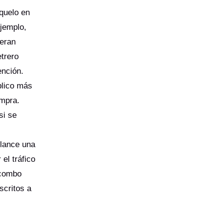
óquelo en
ejemplo,
peran
trero
tención.
blico más
ompra.
si se
 lance una
el tráfico
$combo
scritos a