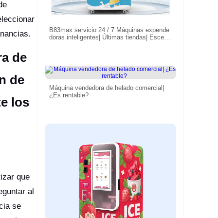
de
eleccionar
B83max servicio 24 / 7 Máquinas expende
ganancias.
doras inteligentes| Últimas tiendas| Esceni
c Spot| universidad
ra de
n de
Máquina vendedora de helado comercial|
¿Es rentable?
e los
tizar que
eguntar al
cia se