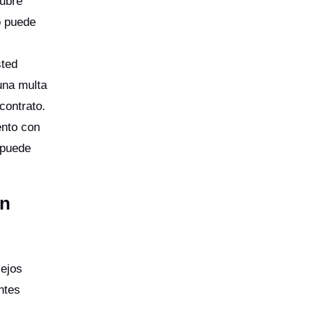
cubre
o puede
sted
una multa
contrato.
ento con
 puede
on
sejos
ntes