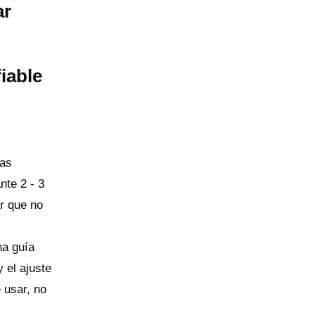
ar
iable
das
te 2 - 3
ar que no
na guía
 el ajuste
 usar, no