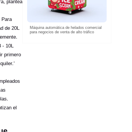
a, plantea
. Para
ad de 20L
Máquina automática de helados comercial
para negocios de venta de alto tráfico
temente.
 - 10L
ir primero
quiler.’
empleados
las
las.
tizan el
que