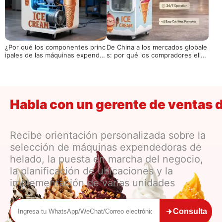
¿Por qué los componentes princ
De China a los mercados globale
ipales de las máquinas expende
s: por qué los compradores elig
doras de helados determinan su
en máquinas expendedoras de h
s costos operativos a 5 años?
elados chinas
Habla con un gerente de ventas 
Recibe orientación personalizada sobre la
selección de máquinas expendedoras de
helado, la puesta en marcha del negocio,
la planificación de ubicaciones y la
implementación de varias unidades
Consulta