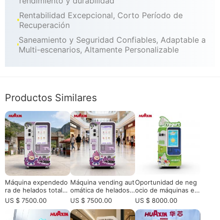
rendimiento y durabilidad
Rentabilidad Excepcional, Corto Período de
Recuperación
Saneamiento y Seguridad Confiables, Adaptable a
Multi-escenarios, Altamente Personalizable
Productos Similares
Máquina expendedo
Máquina vending aut
Oportunidad de neg
ra de helados totalm
omática de helados
ocio de máquinas ex
ente automática intel
de servicio suave co
pendedoras de hela
US $ 7500.00
US $ 7500.00
US $ 8000.00
igente de servicio su
mercial para venta al
dos para inversores
ave profesional - Kio
por menor de alto tr
europeos, operador