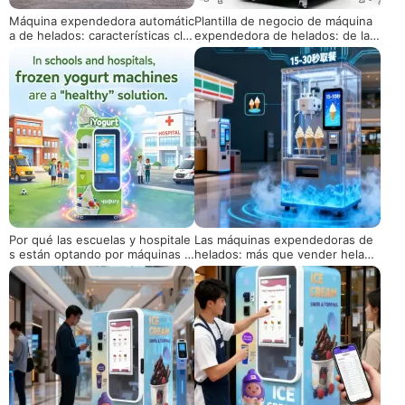
Máquina expendedora automátic
Plantilla de negocio de máquina
a de helados: características cla
expendedora de helados: de la i
ve que importan para los compra
nvestigación de mercado a la pr
dores
evisión de beneficios
Por qué las escuelas y hospitale
Las máquinas expendedoras de
s están optando por máquinas e
helados: más que vender helado
xpendedoras de yogur saludable
s, una solución de nueva genera
ción para el consumidor