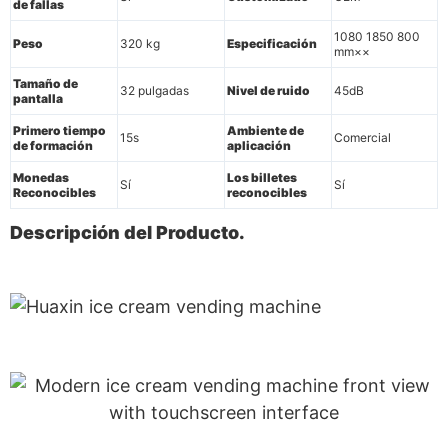
de fallas
1080 1850 800
Peso
320 kg
Especificación
mm××
Tamaño de
32 pulgadas
Nivel de ruido
45dB
pantalla
Primero tiempo
Ambiente de
15s
Comercial
de formación
aplicación
Monedas
Los billetes
Sí
Sí
Reconocibles
reconocibles
Descripción del Producto.