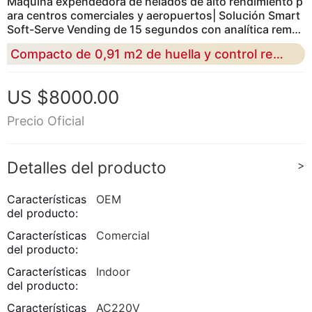
Máquina expendedora de helados de alto rendimiento p
ara centros comerciales y aeropuertos| Solución Smart
Soft-Serve Vending de 15 segundos con analítica remot
a
Compacto de 0,91 m2 de huella y control remoto basado en aplicaciones: servicio rápido y pago múltiple para maximizar los ingresos impulsivos
US $8000.00
Precio Oficial
Detalles del producto
>
Características
OEM
del producto:
Características
Comercial
del producto:
Características
Indoor
del producto:
Características
AC220V