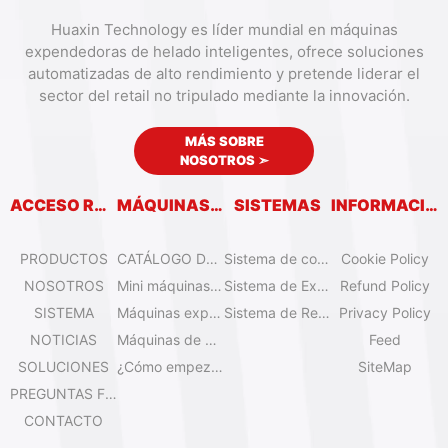
Huaxin Technology es líder mundial en máquinas
expendedoras de helado inteligentes, ofrece soluciones
automatizadas de alto rendimiento y pretende liderar el
sector del retail no tripulado mediante la innovación.
MÁS SOBRE
NOSOTROS
➣
ACCESO RÁPIDO
MÁQUINAS EXPENDEDORAS
SISTEMAS
INFORMACIÓN
PRODUCTOS
CATÁLOGO DE MÁQUINAS EXPENDEDORAS
Sistema de control remoto
Cookie Policy
NOSOTROS
Mini máquinas de helado de sobremesa
Sistema de Expansión
Refund Policy
SISTEMA
Máquinas expendedoras de helado Olala
Sistema de Refrigeración
Privacy Policy
NOTICIAS
Máquinas de helado IYogurt
Feed
SOLUCIONES
¿Cómo empezar el negocio de helados automáticos?
SiteMap
PREGUNTAS FRECUENTES
CONTACTO