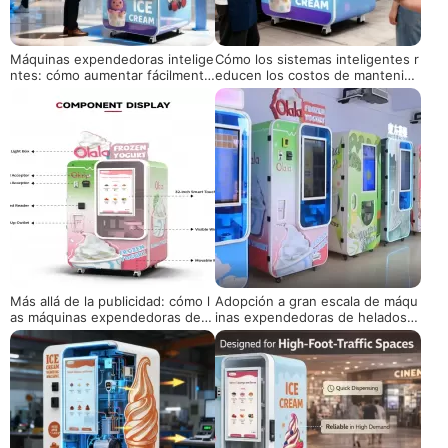
Máquinas expendedoras intelige
Cómo los sistemas inteligentes r
ntes: cómo aumentar fácilmente
educen los costos de mantenimi
las ganancias
ento en máquinas de helados ro
bóticas
Más allá de la publicidad: cómo l
Adopción a gran escala de máqu
as máquinas expendedoras de h
inas expendedoras de helados p
elados de Huaxin resuelven los
ara el emprendimiento: una guía
mayores dolores de cabeza
práctica de la planificación a la i
mplementación.