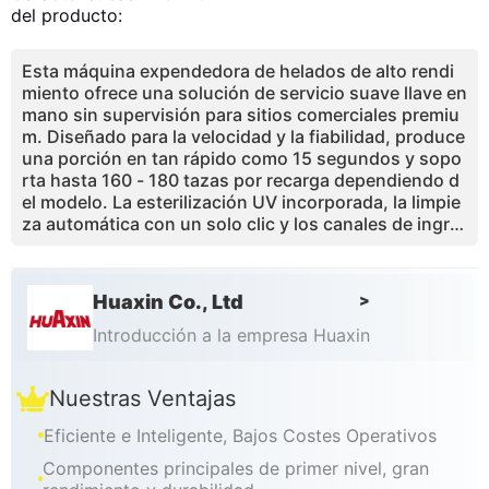
del producto:
Esta máquina expendedora de helados de alto rendi
miento ofrece una solución de servicio suave llave en
mano sin supervisión para sitios comerciales premiu
m. Diseñado para la velocidad y la fiabilidad, produce
una porción en tan rápido como 15 segundos y sopo
rta hasta 160 - 180 tazas por recarga dependiendo d
el modelo. La esterilización UV incorporada, la limpie
za automática con un solo clic y los canales de ingre
dientes de grado alimenticio garantizan la higiene y e
l cumplimiento. Los operadores obtienen análisis en t
iempo real, precios remotos y alertas de inventario a
Huaxin Co., Ltd
>
través de la aplicación móvil, lo que permite una opti
mización de ubicación basada en datos y un ROI rápi
Introducción a la empresa Huaxin
do. La compacta huella de 0,91 m2 y el soporte multi
-pago (monedas, billetes, tarjetas, QR) lo hacen ideal
Nuestras Ventajas
para centros comerciales, aeropuertos, campus y ce
ntros turísticos. Con certificaciones CE / ETL / CB y c
Eficiente e Inteligente, Bajos Costes Operativos
omponentes comprobados de la cadena de suministr
o, esta máquina equilibra los bajos costos operativos
Componentes principales de primer nivel, gran
con altos ingresos por ventas de márgenes.