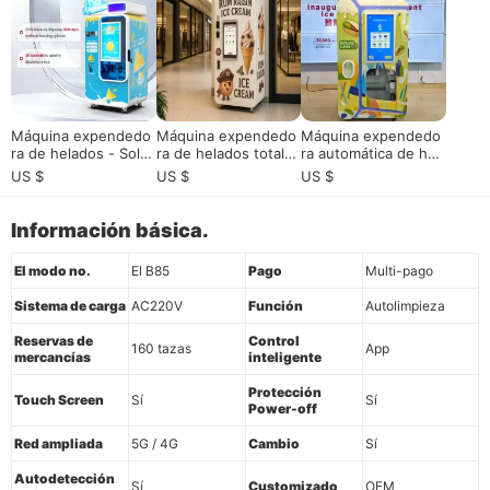
sco de autoservicio
áfico
es de venta, distribui
de alto beneficio
dores, centros come
rciales, aeropuertos
y atracciones turístic
as
Máquina expendedo
Máquina expendedo
Máquina expendedo
ra de helados - Solu
ra de helados totalm
ra automática de hel
ción automática de h
ente automática - Gr
ados con 32 pantalla
US $
US $
US $
elados 24 / 7
ado comercial 24 / 7
s táctiles y sabores
con sistema de gesti
DIY"
ón remota
Información básica.
El modo no.
El B85
Pago
Multi-pago
Sistema de carga
AC220V
Función
Autolimpieza
Reservas de
Control
160 tazas
App
mercancías
inteligente
Protección
Touch Screen
Sí
Sí
Power-off
Red ampliada
5G / 4G
Cambio
Sí
Autodetección
Sí
Customizado
OEM