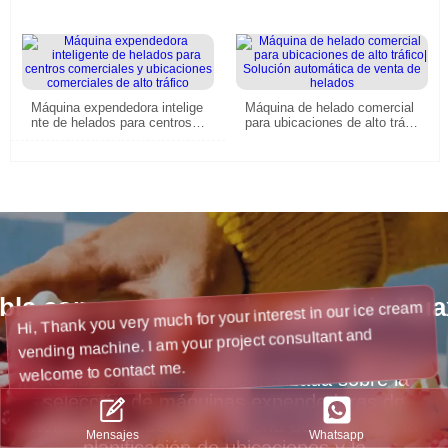
Máquina expendedora intelige
Máquina de helado comercial
nte de helados para centros c
para ubicaciones de alto tráfic
omerciales y ubicaciones co
o| Solución automática de ve
merciales de alto tráfico
nta de helados
bla con un gerente de ventas de Hua
Hi, Thank you very much for your interest in our ice cream
vending machine. I am your project consultant and
welcome to contact me.
Recibe orientación personalizada sobre la
selección de máquinas expendedoras de
helado, la puesta en marcha del negocio, la
Whatsapp
Mensajes
planificación de ubicaciones y la