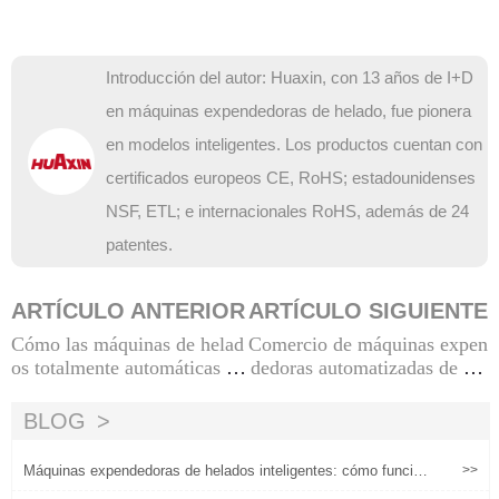
Introducción del autor: Huaxin, con 13 años de I+D
en máquinas expendedoras de helado, fue pionera
en modelos inteligentes. Los productos cuentan con
certificados europeos CE, RoHS; estadounidenses
NSF, ETL; e internacionales RoHS, además de 24
patentes.
ARTÍCULO ANTERIOR
ARTÍCULO SIGUIENTE
Cómo las máquinas de helad
Comercio de máquinas expen
os totalmente automáticas re
dedoras automatizadas de hel
suelven los principales probl
ados: cómo la tecnología inte
emas operativos para los co
ligente reduce los costos labo
BLOG
merciantes globales
rales
Máquinas expendedoras de helados inteligentes: cómo funcion
>>
an y por qué están revolucionando el comercio minorista'