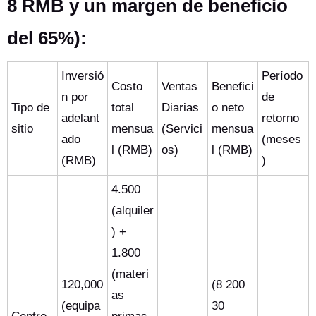
8 RMB y un margen de beneficio
del 65%):
Inversió
Período
Costo
Ventas
Benefici
n por
de
Tipo de
total
Diarias
o neto
adelant
retorno
sitio
mensua
(Servici
mensua
ado
(meses
l (RMB)
os)
l (RMB)
(RMB)
)
4.500
(alquiler
) +
1.800
(materi
120,000
(8 200
as
(equipa
30