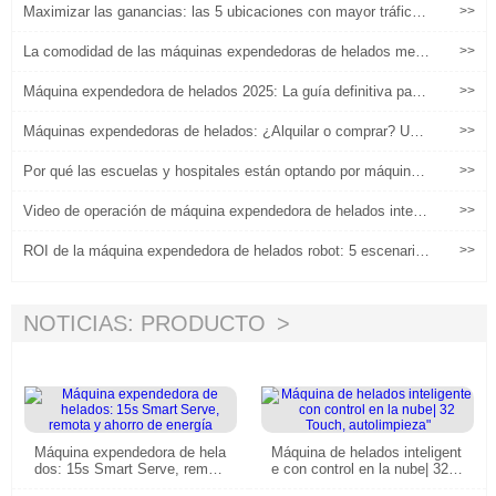
Maximizar las ganancias: las 5 ubicaciones con mayor tráfico
>>
para su máquina expendedora de helados robótica
La comodidad de las máquinas expendedoras de helados mejo
>>
ra la experiencia del usuario
Máquina expendedora de helados 2025: La guía definitiva para
>>
inversiones, implementaciones y operaciones rentables
Máquinas expendedoras de helados: ¿Alquilar o comprar? Una
>>
pregunta que vale la pena reflexionar
Por qué las escuelas y hospitales están optando por máquinas
>>
expendedoras de yogur saludable
Video de operación de máquina expendedora de helados intelig
>>
ente Huaxin
ROI de la máquina expendedora de helados robot: 5 escenario
>>
s realistas basados en la ubicación y el volumen de tráfico
NOTICIAS: PRODUCTO
Máquina expendedora de hela
Máquina de helados inteligent
dos: 15s Smart Serve, remot
e con control en la nube| 32 T
a y ahorro de energía
ouch, autolimpieza"