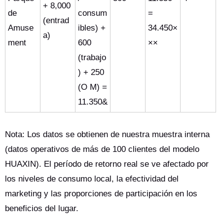
+ 8,000
de
consum
=
(entrad
Amuse
ibles) +
34.450×
a)
ment
600
××
(trabajo
) + 250
(O M) =
11.350&
Nota: Los datos se obtienen de nuestra muestra interna
(datos operativos de más de 100 clientes del modelo
HUAXIN). El período de retorno real se ve afectado por
los niveles de consumo local, la efectividad del
marketing y las proporciones de participación en los
beneficios del lugar.