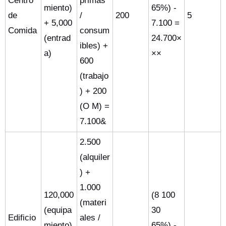
Centro
primas
miento)
65%) -
de
/
200
5
+ 5,000
7.100 =
Comida
consum
(entrad
24.700×
ibles) +
a)
××
600
(trabajo
) + 200
(O M) =
7.100&
2.500
(alquiler
) +
1.000
120,000
(8 100
(materi
(equipa
30
Edificio
ales /
miento)
65%) -