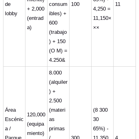
de
consum
100
11
+ 2,000
4,250 =
lobby
ibles) +
(entrad
11,150×
600
a)
××
(trabajo
) + 150
(O M) =
4.250&
8.000
(alquiler
) +
2.500
Área
(materi
(8 300
120,000
Escénic
as
30
(equipa
a /
primas
65%) -
miento)
Parque
/
300
11.350
4