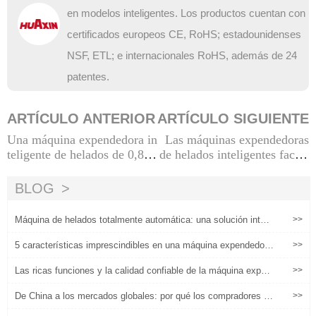
en modelos inteligentes. Los productos cuentan con
certificados europeos CE, RoHS; estadounidenses
NSF, ETL; e internacionales RoHS, además de 24
patentes.
ARTÍCULO ANTERIOR
ARTÍCULO SIGUIENTE
Una máquina expendedora in
Las máquinas expendedoras
teligente de helados de 0,85
de helados inteligentes facilit
m2 vence a las tiendas tradic
an la operación no tripulada
ionales de alto costo
a través de múltiples pagos
BLOG
Máquina de helados totalmente automática: una solución inteli
>>
gente y de alta eficiencia para tiendas y empresas de todo el
mundo
5 características imprescindibles en una máquina expendedora
>>
de servicio suave comercial
Las ricas funciones y la calidad confiable de la máquina expen
>>
dedora de helados han mejorado la experiencia del usuario.
De China a los mercados globales: por qué los compradores eli
>>
gen máquinas expendedoras de helados chinas