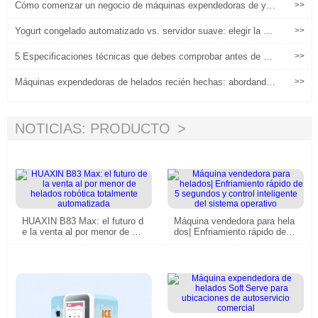
Cómo comenzar un negocio de máquinas expendedoras de yo
>>
gur congelado: un plan paso a paso
Yogurt congelado automatizado vs. servidor suave: elegir la m
>>
áquina adecuada para su negocio
5 Especificaciones técnicas que debes comprobar antes de co
>>
mprar una máquina expendedora de helados
Máquinas expendedoras de helados recién hechas: abordando
>>
los puntos de dolor comunes para los nuevos operadores y au
mentando el ROI
NOTICIAS: PRODUCTO
HUAXIN B83 Max: el futuro d
Máquina vendedora para hela
e la venta al por menor de hel
dos| Enfriamiento rápido de 5
ados robótica totalmente auto
segundos y control inteligente
matizada
del sistema operativo