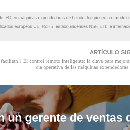
s de I+D en máquinas expendedoras de helado, fue pionera en modelo
rtificados europeos CE, RoHS; estadounidenses NSF, ETL; e internaci
ARTÍCULO SI
acilitan l
El control remoto inteligente: la clave para mejorar
s
cia operativa de las máquinas expendedoras
n un gerente de ventas 