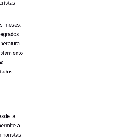
oristas
is meses,
tegrados
mperatura
islamiento
as
ctados.
esde la
permite a
inoristas