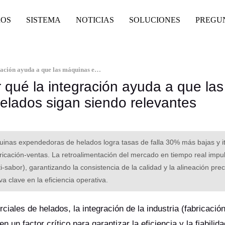
ROS
SISTEMA
NOTICIAS
SOLUCIONES
PREGU
Adaptabilidad al mercado: por qué la integración ayuda a que las máquinas expendedoras de helados sigan siendo relevantes
 qué la integración ayuda a que las
lados sigan siendo relevantes
quinas expendedoras de helados logra tasas de falla 30% más bajas y i
ricación-ventas. La retroalimentación del mercado en tiempo real impul
-sabor), garantizando la consistencia de la calidad y la alineación prec
a clave en la eficiencia operativa.
les de helados, la integración de la industria (fabricación
 un factor crítico para garantizar la eficiencia y la fiabilida