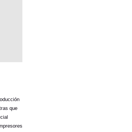
roducción
tras que
cial
ompresores