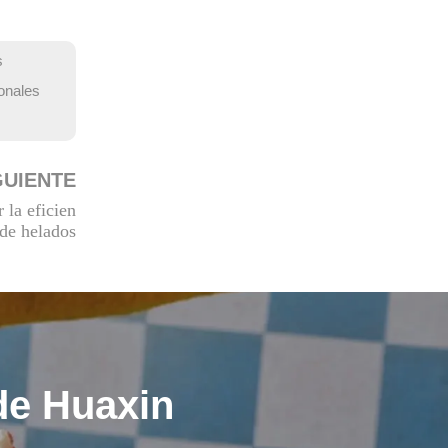
s
onales
GUIENTE
 la eficien
 de helados
de Huaxin