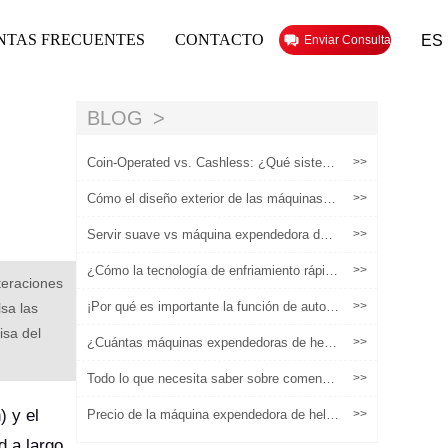
NTAS FRECUENTES
CONTACTO
ES
Enviar Consulta
BLOG
Coin-Operated vs. Cashless: ¿Qué sistem
>>
a de pago para su máquina Froyo?
Cómo el diseño exterior de las máquinas e
>>
xpendedoras de helados cumple con las ne
cesidades
Servir suave vs máquina expendedora de y
>>
ogur congelado: ¿Qué producto se vende
mejor?
¿Cómo la tecnología de enfriamiento rápido
>>
teraciones
de las máquinas expendedoras de helados
inteligentes remodela el modelo de gananci
¡Por qué es importante la función de autoli
>>
sa las
as en escenarios de alto tráfico peatonal?
mpieza de las máquinas expendedoras de
isa del
helados!
¿Cuántas máquinas expendedoras de hela
>>
dos necesitas para ganar $100k? Cálculo c
ientífico y guía operativa
Todo lo que necesita saber sobre comenza
>>
r un negocio de máquina expendedora de h
elados
) y el
Precio de la máquina expendedora de hela
>>
dos: lo que los compradores deben saber a
d a largo
ntes de solicitar una cotización