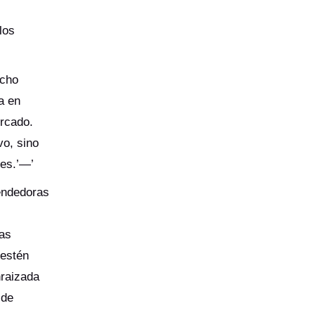
los
ocho
a en
ercado.
vo, sino
les.’—’
pendedoras
las
 estén
nraizada
 de