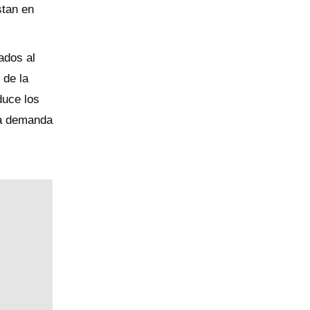
stan en
ados al
 de la
duce los
la demanda