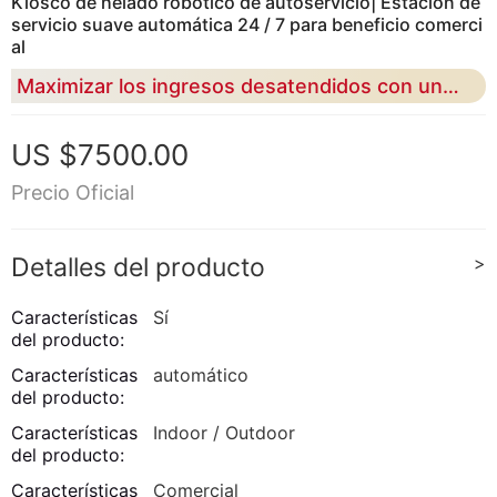
Kiosco de helado robótico de autoservicio| Estación de
servicio suave automática 24 / 7 para beneficio comerci
al
Maximizar los ingresos desatendidos con una dispensación ultra rápida de 15 segundos y un control de textura de 43% de ventaja líder en la industria
US $7500.00
Precio Oficial
Detalles del producto
>
Características
Sí
del producto:
Características
automático
del producto:
Características
Indoor / Outdoor
del producto:
Características
Comercial