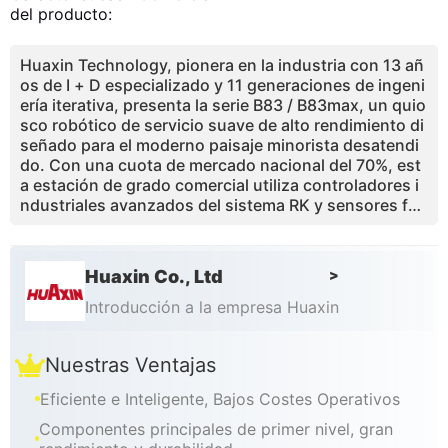
del producto:
Huaxin Technology, pionera en la industria con 13 añ
os de I + D especializado y 11 generaciones de ingeni
ería iterativa, presenta la serie B83 / B83max, un quio
sco robótico de servicio suave de alto rendimiento di
señado para el moderno paisaje minorista desatendi
do. Con una cuota de mercado nacional del 70%, est
a estación de grado comercial utiliza controladores i
ndustriales avanzados del sistema RK y sensores fot
oeléctricos de Omron para entregar golosinas congel
adas con precisión con un error de precisión de posi
cionamiento de menos de 0,1 mm. Diseñado para la r
Huaxin Co., Ltd
>
entabilidad, la máquina cuenta con un sistema integr
ado de bomba de aire que logra un desbordamiento d
Introducción a la empresa Huaxin
el 43%, garantizando una textura sedosa y premium
al tiempo que reduce los costos de los ingredientes.
Nuestras Ventajas
Con una huella compacta de 0,91 m2 y una pantalla i
nteractiva BOE de 32 pulgadas, Huaxin proporciona
Eficiente e Inteligente, Bajos Costes Operativos
a los operadores globales un motor de ganancias aut
ónomo 24 / 7 que ofrece un ROI comprobado en solo
Componentes principales de primer nivel, gran
3 a 4 meses.