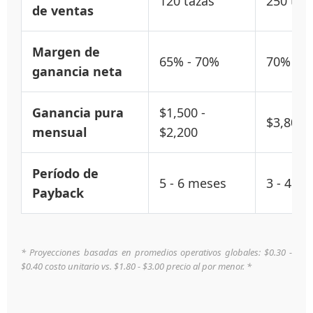
120 tazas
250 taz
de ventas
Margen de
65% - 70%
70% - 7
ganancia neta
Ganancia pura
$1,500 -
$3,800 
mensual
$2,200
Período de
5 - 6 meses
3 - 4 m
Payback
* Proyecciones basadas en promedios operativos globales: $0.30 -
$0.40 costo unitario vs. $1.80 - $3.00 precio al por menor. *