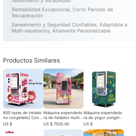
rendimiento y durabilidad
Rentabilidad Excepcional, Corto Período de
Recuperación
Saneamiento y Seguridad Confiables, Adaptable a
Multi-escenarios, Altamente Personalizable
Productos Similares
800 tazas de helado
Máquina expendedo
Máquina expendedo
no congelado| Contr
ra de helados multi-s
ra de yogur congela
ol de nube
abor para uso exteri
do comercial con dis
US $
US $ 7500.00
US $
or e interior| Máquin
pensación automátic
a expendedora de p
a| 15 segundos de pr