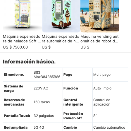
ostre de alta capacid
oducción| Monitoriza
ad
ción remota
Máquina expendedo
Máquina expendedo
Máquina vending aut
ra de helados Soft S
ra automática de hel
omática de robot de
erve para ubicacione
ados Huaxin Premiu
yogur| Solución de p
US $ 7500.00
US $
US $
s de autoservicio co
m con ascensor - Sol
ostres inteligentes d
mercial
ución comercial certi
e HUAXIN
ficada CE / ETL
Información básica.
B83
El modo no.
Pago
Multi pago
MaxB84B85B86
Sistema de
220V AC
Función
Auto limpio
carga
Reservas de
Control
Control de
160 tazas
mercancías
inteligente
aplicación
Protección
Pantalla Touch
32 pulgadas
Sí
Power-off
Red ampliada
5G 4G
Cambio
Cambio automático