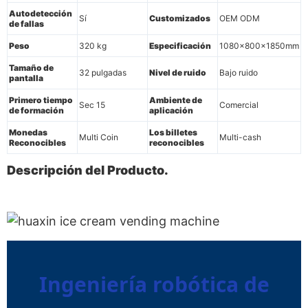
Autodetección
Sí
Customizados
OEM ODM
de fallas
Peso
320 kg
Especificación
1080x800x1850mm
Tamaño de
32 pulgadas
Nivel de ruido
Bajo ruido
pantalla
Primero tiempo
Ambiente de
Sec 15
Comercial
de formación
aplicación
Monedas
Los billetes
Multi Coin
Multi-cash
Reconocibles
reconocibles
Descripción del Producto.
Ingeniería robótica de