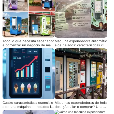
Todo lo que necesita saber sobr
Máquina expendedora automátic
e comenzar un negocio de máqu
a de helados: características cla
ina expendedora de helados
ve que importan para los compra
dores
Cuatro características esenciale
Máquinas expendedoras de hela
s de una máquina de helados int
dos: ¿Alquilar o comprar? Una pr
eligente
egunta que vale la pena reflexio