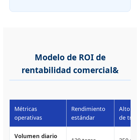
Modelo de ROI de
rentabilidad comercial&
Métricas
Rendimiento
Alto re
operativas
estándar
de tráfi
Volumen diario