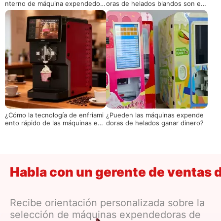
nterno de máquina expendedora
oras de helados blandos son el
de helados
activo de ROI más alto para los c
entros comerciales en 2026
¿Cómo la tecnología de enfriami
¿Pueden las máquinas expende
ento rápido de las máquinas exp
doras de helados ganar dinero?
endedoras de helados inteligent
es remodela el modelo de ganan
cias en escenarios de alto tráfic
o peatonal?
Habla con un gerente de ventas 
Recibe orientación personalizada sobre la
selección de máquinas expendedoras de