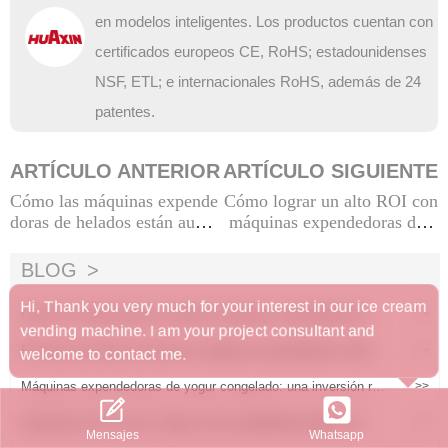
en modelos inteligentes. Los productos cuentan con
certificados europeos CE, RoHS; estadounidenses
NSF, ETL; e internacionales RoHS, además de 24
patentes.
ARTÍCULO ANTERIOR
ARTÍCULO SIGUIENTE
Cómo las máquinas expende
Cómo lograr un alto ROI con
doras de helados están aume
máquinas expendedoras de h
ntando los ingresos
elados: una guía completa pa
ra operaciones comerciales y
BLOG
análisis de rentabilidad
Hi, Thank you very much for your interest in our ice cream
Guía de compra para las mejores máquinas expendedoras de h
>>
vending machine. I am your project consultant and
elados a la venta en 2025
El futuro del retail: por qué las máquinas expendedoras intelige
>>
welcome to contact me.
ntes están reemplazando los quioscos tradicionales
Máquinas expendedoras de yogur congelado: una inversión ren
>>
table para los operadores minoristas
Expansión de la marca: lograr una escalabilidad rápida con má
>>
Whatsapp
Mensajes
quinas expendedoras automatizadas de helados