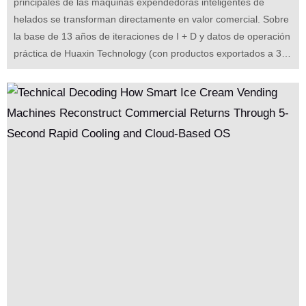
principales de las máquinas expendedoras inteligentes de
helados se transforman directamente en valor comercial. Sobre
la base de 13 años de iteraciones de I + D y datos de operación
práctica de Huaxin Technology (con productos exportados a 33
países), decodificaremos cómo las tecnologías duras como los
compresores inversores de accionamiento completo, el sistema
operativo maestro y los dispensadores de tazas de cinco hélices
trabajan sinérgicamente para resolver los tres principales
puntos de dolor de la industria de eficiencia, estabilidad y
operación y mantenimiento, impulsando directamente un
aumento en las ventas por unidad de área y acortando el
período de recuperación de la inversión a 3 - 4 meses.""
Proporciona una guía para la toma de decisiones sobre la
inversión en valor tecnológico para los compradores de equipos
e inversores.
Cuando la tecnología deja de ser meros parámetros, pero se
convierte en un motor de ganancias.