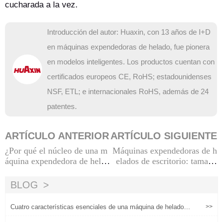
cucharada a la vez.
Introducción del autor: Huaxin, con 13 años de I+D
en máquinas expendedoras de helado, fue pionera
en modelos inteligentes. Los productos cuentan con
certificados europeos CE, RoHS; estadounidenses
NSF, ETL; e internacionales RoHS, además de 24
patentes.
ARTÍCULO ANTERIOR
ARTÍCULO SIGUIENTE
¿Por qué el núcleo de una m
Máquinas expendedoras de h
áquina expendedora de helad
elados de escritorio: tamaño
os debe estar hecho de mater
pequeño, gran negocio
iales de grado alimenticio?
BLOG
Cuatro características esenciales de una máquina de helados i
>>
nteligente