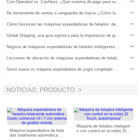
Coin-Operated vs. Cashless: ¿Qué sistema de pago para su m
>>
áquina Froyo?
De herramienta de ventas a vanguardia de marca: ¿Cómo las
>>
máquinas expendedoras se convierten en un nuevo punto de c
ontacto para las experiencias de marca?
Cómo funcionan las máquinas expendedoras de helados: dentr
>>
o de la tecnología detrás de robots de servicio suave totalment
e automatizados
Global Shipping: una guía logística para la importación de gran
>>
des máquinas de helado de China
Negocio de máquinas expendedoras de helados inteligentes: te
>>
cnologías básicas, estrategias operativas y visiones de rentabi
lidad
Lecciones de ubicación de máquinas expendedoras de helado
>>
s: lo que aprenden los operadores después de sus primeros siti
os
Servir suave vs máquina expendedora de yogur congelado: ¿Q
>>
ué producto se vende mejor?
NOTICIAS: PRODUCTO
Máquina de helados inteligent
Máquina expendedora de hela
e con control en la nube| 32 T
dos totalmente automática -
ouch, autolimpieza"
Grado comercial 24 / 7 con si