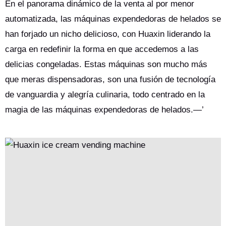
de la optimización de ventas basada en datos. Más allá de la
En el panorama dinámico de la venta al por menor
funcionalidad, crean momentos alegres, desde el deleite de un
automatizada, las máquinas expendedoras de helados se
niño hasta las parejas que comparten dulces personalizados,
han forjado un nicho delicioso, con Huaxin liderando la
convirtiendo las interacciones cotidianas en dulces recuerdos y
carga en redefinir la forma en que accedemos a las
redefiniendo el consumo de postres congelados.
delicias congeladas. Estas máquinas son mucho más
que meras dispensadoras, son una fusión de tecnología
de vanguardia y alegría culinaria, todo centrado en la
magia de las máquinas expendedoras de helados.—’