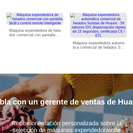
stema de gestión remota
Máquina expendedora de hela
dos comercial con pantalla tá
ctil y control remoto inteligent
Máquina expendedora automá
e
tica comercial de helados Su
ndae de Huaxin - 59 sabores
DIY, dispensación rápida de 1
5 segundos, certificada CE /
ETL
bla con un gerente de ventas de Hua
Recibe orientación personalizada sobre la
selección de máquinas expendedoras de