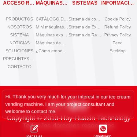
ACCESO RÁPIDO
MÁQUINAS EXPENDEDORAS
SISTEMAS
INFORMACIÓN
PRODUCTOS
CATÁLOGO DE MÁQUINAS EXPENDEDORAS
Sistema de control remoto
Cookie Policy
NOSOTROS
Mini máquinas de helado de sobremesa
Sistema de Expansión
Refund Policy
SISTEMA
Máquinas expendedoras de helado Olala
Sistema de Refrigeración
Privacy Policy
NOTICIAS
Máquinas de helado IYogurt
Feed
SOLUCIONES
¿Cómo empezar el negocio de helados automáticos?
SiteMap
PREGUNTAS FRECUENTES
CONTACTO
Hi, Thank you very much for your interest in our ice cream
vending machine. I am your project consultant and
welcome to contact me.
Copyright © 2013-Hoy Huaxin Technology
Todos los derechos reservados
Links:
Whatsapp
Mensajes