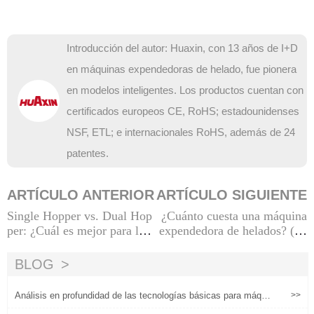
Introducción del autor: Huaxin, con 13 años de I+D
en máquinas expendedoras de helado, fue pionera
en modelos inteligentes. Los productos cuentan con
certificados europeos CE, RoHS; estadounidenses
NSF, ETL; e internacionales RoHS, además de 24
patentes.
ARTÍCULO ANTERIOR
ARTÍCULO SIGUIENTE
Single Hopper vs. Dual Hop
¿Cuánto cuesta una máquina
per: ¿Cuál es mejor para las
expendedora de helados? (20
máquinas expendedoras de h
25 Precio)
elados?
BLOG
Análisis en profundidad de las tecnologías básicas para máqui
>>
nas expendedoras de helados