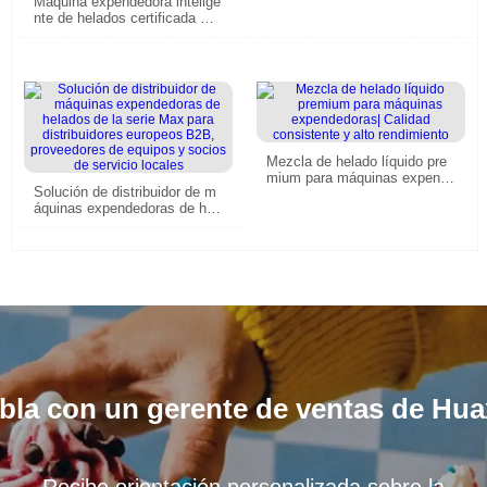
Máquina expendedora intelige
alta rentabilidad con sistema
nte de helados certificada CE
operativo maestro remoto
para distribuidores europeos,
operadores expendedores y u
bicaciones minoristas de alto
tráfico
Mezcla de helado líquido pre
mium para máquinas expende
Solución de distribuidor de m
doras| Calidad consistente y
áquinas expendedoras de hel
alto rendimiento
ados de la serie Max para dis
tribuidores europeos B2B, pro
veedores de equipos y socios
de servicio locales
bla con un gerente de ventas de Hua
Recibe orientación personalizada sobre la