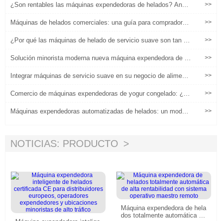
¿Son rentables las máquinas expendedoras de helados? Análi
>>
sis del ROI del mundo real
Máquinas de helados comerciales: una guía para compradores
>>
globales sobre personalización de sabor, mantenimiento de em
ergencia y mejora de ganancias
¿Por qué las máquinas de helado de servicio suave son tan ca
>>
ras?
Solución minorista moderna nueva máquina expendedora de he
>>
lados experiencia del consumidor
Integrar máquinas de servicio suave en su negocio de alimento
>>
s existente
Comercio de máquinas expendedoras de yogur congelado: ¿un
>>
nicho rentable o una apuesta arriesgada?
Máquinas expendedoras automatizadas de helados: un modelo
>>
de crecimiento escalable para las marcas de cadena
NOTICIAS: PRODUCTO
Máquina expendedora de hela
dos totalmente automática de