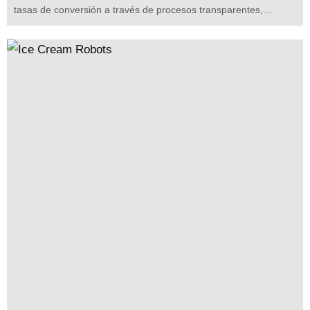
tasas de conversión a través de procesos transparentes,
opciones de múltiples sabores y marketing basado en pantallas.
El ROI depende de las métricas de ubicación, la orientación de
lanzamiento suave y las estructuras de costos Las estrategias
específicas para ubicación, precios y visuales acortan el
retorno, lo que los convierte en valiosos activos automatizados.