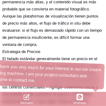
permanencia más altas, y el contenido visual es más
probable que se convierta en material fotográfico.
Aunque las plataformas de visualización tienen puntos
de precio más altos, el flujo de tráfico in situ debe
evaluarse: si el flujo es demasiado rápido con un tiempo
de permanencia insuficiente, es difícil formar una
ventana de compra.
Estrategia de Precios
El helado estándar generalmente tiene un precio en el
rango básico de 2,5 3 dólares estadounidenses, lo que
Hi, Thank you very much for your interest in our ice cream
no solo garantiza el beneficio bruto, sino que también
vending machine. I am your project consultant and
coincide con el precio de la mayoría de los postres de
welcome to contact me.
los centros comerciales.– Agregar coberturas secas o
mermelada puede aumentar el precio a 3,5 dólares
estadounidenses, lo que sigue siendo totalmente
Whatsapp
Mensajes