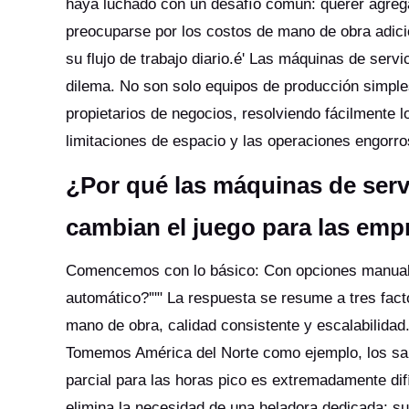
haya luchado con un desafío común: querer agrega
preocuparse por los costos de mano de obra adici
su flujo de trabajo diario.é' Las máquinas de serv
dilema. No son solo equipos de producción simple
propietarios de negocios, resolviendo fácilmente
limitaciones de espacio y las operaciones engorr
¿Por qué las máquinas de serv
cambian el juego para las em
Comencemos con lo básico: Con opciones manuales
automático?'"" La respuesta se resume a tres fac
mano de obra, calidad consistente y escalabilida
Tomemos América del Norte como ejemplo, los sal
parcial para las horas pico es extremadamente d
elimina la necesidad de una heladora dedicada; su