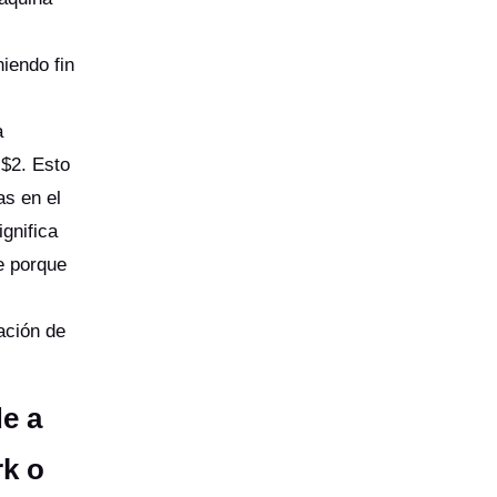
iendo fin
a
 $2. Esto
as en el
ignifica
e porque
ación de
e a
rk o