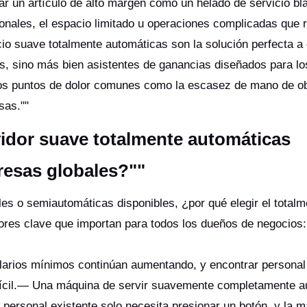
r un artículo de alto margen como un helado de servicio bl
onales, el espacio limitado u operaciones complicadas que r
icio suave totalmente automáticas son la solución perfecta a
s, sino más bien asistentes de ganancias diseñados para lo
 los puntos de dolor comunes como la escasez de mano de ob
osas.""
idor suave totalmente automáticas
presas globales?""
 o semiautomáticas disponibles, ¿por qué elegir el totalm
tores clave que importan para todos los dueños de negocios:
d.
arios mínimos continúan aumentando, y encontrar personal
ifícil.— Una máquina de servir suavemente completamente a
 personal existente solo necesita presionar un botón, y la 