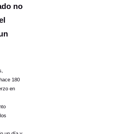
ado no
el
 un
s,
 hace 180
erzo en
nto
los
o un día y