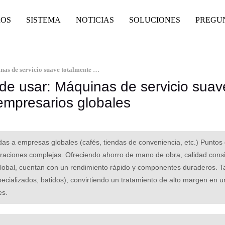
ROS
SISTEMA
NOTICIAS
SOLUCIONES
PREGU
Eficientes, rentables y fáciles de usar: Máquinas de servicio suave totalmente automáticas para empresarios globales
s de usar: Máquinas de servicio suav
empresarios globales
das a empresas globales (cafés, tiendas de conveniencia, etc.) Puntos
operaciones complejas. Ofreciendo ahorro de mano de obra, calidad consi
d global, cuentan con un rendimiento rápido y componentes duraderos. 
cializados, batidos), convirtiendo un tratamiento de alto margen en un
es.