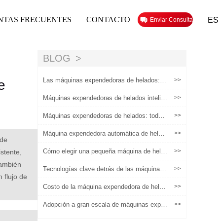
NTAS FRECUENTES
CONTACTO
ES
Enviar Consulta
BLOG
Las máquinas expendedoras de helados: m
>>
e
ás que vender helados, una solución de nu
eva generación para el consumidor
Máquinas expendedoras de helados intelig
>>
entes: cómo funcionan y por qué están rev
olucionando el comercio minorista'
Máquinas expendedoras de helados: todo l
>>
o que necesita saber para tener éxito
Máquina expendedora automática de helad
>>
 de
os: características clave que importan para
los compradores
Cómo elegir una pequeña máquina de hela
>>
stente,
do de servicio blando comercial
También
Tecnologías clave detrás de las máquinas
>>
 flujo de
de helados robóticas: refrigeración, automa
tización y control remoto
Costo de la máquina expendedora de helad
>>
os: Máquina, envío, ingredientes y operaci
ón
Adopción a gran escala de máquinas expe
>>
ndedoras de helados para el emprendimient
o: una guía práctica de la planificación a la