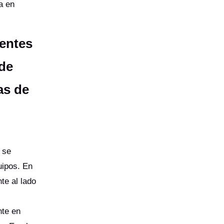
a en
rentes
de
as de
 se
uipos. En
te al lado
nte en