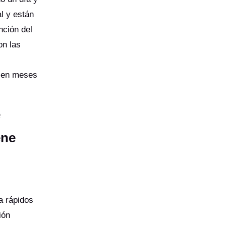
l y están
nción del
on las
a en meses
e
ene
a rápidos
ión