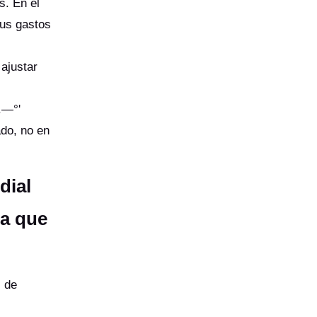
s. En el
sus gastos
ajustar
le.—°'
ado, no en
dial
ta que
s de