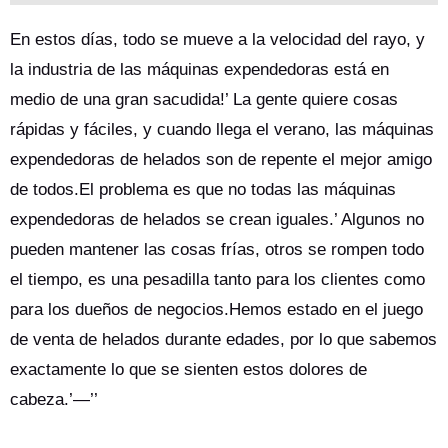
fusión en el calor del verano y los diseños modulares permiten
un mantenimiento rápido y un tiempo de inactividad reducido.
En estos días, todo se mueve a la velocidad del rayo, y
Con las certificaciones CE, NSF y RoHS, Huaxin garantiza un
la industria de las máquinas expendedoras está en
rendimiento confiable incluso durante los picos de demanda, lo
medio de una gran sacudida!’ La gente quiere cosas
que lo convierte en el socio ideal para las empresas que buscan
rápidas y fáciles, y cuando llega el verano, las máquinas
automatización sin problemas y de alto rendimiento. Cada
característica está diseñada para maximizar el tiempo de
expendedoras de helados son de repente el mejor amigo
actividad y la rentabilidad.
de todos.El problema es que no todas las máquinas
expendedoras de helados se crean iguales.’ Algunos no
pueden mantener las cosas frías, otros se rompen todo
el tiempo, es una pesadilla tanto para los clientes como
para los dueños de negocios.Hemos estado en el juego
de venta de helados durante edades, por lo que sabemos
exactamente lo que se sienten estos dolores de
cabeza.’—’’