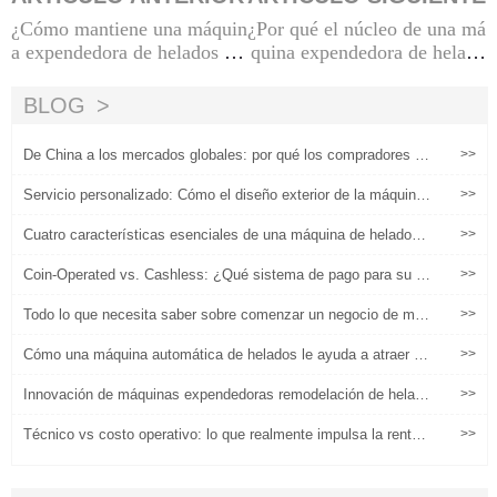
¿Cómo mantiene una máquin
¿Por qué el núcleo de una má
a expendedora de helados la
quina expendedora de helado
frescura de los ingredientes d
s debe estar hecho de materia
e su producto?
les de grado alimenticio?
BLOG
De China a los mercados globales: por qué los compradores eli
>>
gen máquinas expendedoras de helados chinas
Servicio personalizado: Cómo el diseño exterior de la máquina
>>
de helados puede aumentar el valor de la marca
Cuatro características esenciales de una máquina de helados i
>>
nteligente
Coin-Operated vs. Cashless: ¿Qué sistema de pago para su m
>>
áquina Froyo?
Todo lo que necesita saber sobre comenzar un negocio de máq
>>
uina expendedora de helados
Cómo una máquina automática de helados le ayuda a atraer m
>>
ás clientes y aumentar las ventas
Innovación de máquinas expendedoras remodelación de helado
>>
s minoristas (3)
Técnico vs costo operativo: lo que realmente impulsa la rentabi
>>
lidad en las máquinas expendedoras de helados