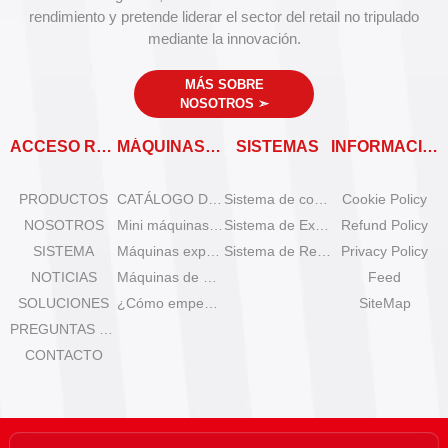
rendimiento y pretende liderar el sector del retail no tripulado
mediante la innovación.
MÁS SOBRE
NOSOTROS
➣
ACCESO RÁPIDO
MÁQUINAS EXPENDEDORAS
SISTEMAS
INFORMACIÓN
PRODUCTOS
CATÁLOGO DE MÁQUINAS EXPENDEDORAS
Sistema de control remoto
Cookie Policy
NOSOTROS
Mini máquinas de helado de sobremesa
Sistema de Expansión
Refund Policy
SISTEMA
Máquinas expendedoras de helado Olala
Sistema de Refrigeración
Privacy Policy
NOTICIAS
Máquinas de helado IYogurt
Feed
SOLUCIONES
¿Cómo empezar el negocio de helados automáticos?
SiteMap
PREGUNTAS FRECUENTES
CONTACTO