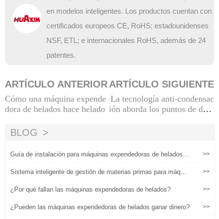
en modelos inteligentes. Los productos cuentan con
certificados europeos CE, RoHS; estadounidenses
NSF, ETL; e internacionales RoHS, además de 24
patentes.
ARTÍCULO ANTERIOR
ARTÍCULO SIGUIENTE
Cómo una máquina expende
La tecnología anti-condensac
dora de helados hace helado
ión aborda los puntos de dolo
r de las máquinas expendedo
ras de helados que operan en
BLOG
entornos de alta temperatura
Guía de instalación para máquinas expendedoras de helados bl
>>
andos
Sistema inteligente de gestión de materias primas para máquin
>>
as expendedoras de helados probadas
¿Por qué fallan las máquinas expendedoras de helados?
>>
¿Pueden las máquinas expendedoras de helados ganar dinero?
>>