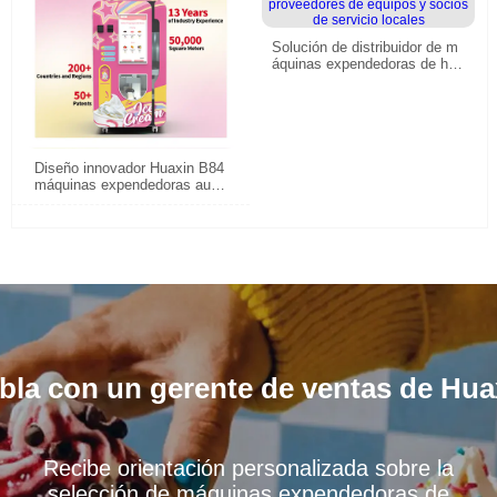
Solución de distribuidor de m
áquinas expendedoras de hel
ados de la serie Max para dis
tribuidores europeos B2B, pro
veedores de equipos y socios
de servicio locales
Diseño innovador Huaxin B84
máquinas expendedoras auto
máticas de helados| 800 copa
s continuas
bla con un gerente de ventas de Hua
Recibe orientación personalizada sobre la
selección de máquinas expendedoras de