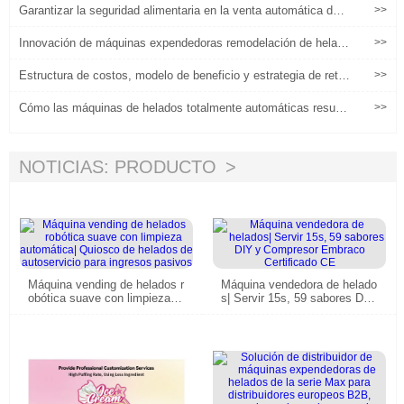
Garantizar la seguridad alimentaria en la venta automática de h
>>
elados: una guía completa
Innovación de máquinas expendedoras remodelación de helado
>>
s al por menor (1)
Estructura de costos, modelo de beneficio y estrategia de retor
>>
no de 6 meses para máquinas comerciales de helados totalme
nte automáticas.
Cómo las máquinas de helados totalmente automáticas resuel
>>
ven los principales problemas operativos para los comerciante
s globales
NOTICIAS: PRODUCTO
Máquina vending de helados r
Máquina vendedora de helado
obótica suave con limpieza a
s| Servir 15s, 59 sabores DIY
utomática| Quiosco de helado
y Compresor Embraco Certifi
s de autoservicio para ingreso
cado CE
s pasivos