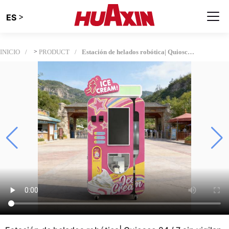
>
ES
INICIO
>
PRODUCT
Estación de helados robótica| Quiosco 24 / 7 sin vigilancia para ingresos pasivos