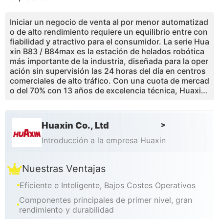
Iniciar un negocio de venta al por menor automatizad
o de alto rendimiento requiere un equilibrio entre con
fiabilidad y atractivo para el consumidor. La serie Hua
xin B83 / B84max es la estación de helados robótica
más importante de la industria, diseñada para la oper
ación sin supervisión las 24 horas del día en centros
comerciales de alto tráfico. Con una cuota de mercad
o del 70% con 13 años de excelencia técnica, Huaxin
elimina la trampa laboral a través de un modelo robóti
co totalmente autónomo."" Ofreciendo un servicio su
ave premium en solo 15 segundos, la serie B83 aprov
Huaxin Co., Ltd
>
echa la tecnología patentada de bomba de aire de de
sbordamiento del 43% para maximizar el volumen del
Introducción a la empresa Huaxin
producto y el beneficio por taza. Diseñados con enfri
amiento Embraco de grado industrial y un sistema de
Nuestras Ventajas
control RK maestro, estos quioscos certificados CE /
ETL proporcionan una solución de autolimpieza sin c
Eficiente e Inteligente, Bajos Costes Operativos
ontacto para centros comerciales y aeropuertos, ofr
eciendo un comprobado período de retorno de invers
Componentes principales de primer nivel, gran
ión de 3 a 4 meses.
rendimiento y durabilidad