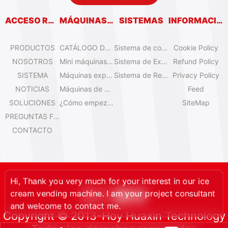
ACCESO RÁPIDO
MÁQUINAS EXPENDEDORAS
SISTEMAS
INFORMACIÓN
PRODUCTOS
CATÁLOGO DE MÁQUINAS EXPENDEDORAS
Sistema de control remoto
Cookie Policy
NOSOTROS
Mini máquinas de helado de sobremesa
Sistema de Expansión
Refund Policy
SISTEMA
Máquinas expendedoras de helado Olala
Sistema de Refrigeración
Privacy Policy
NOTICIAS
Máquinas de helado IYogurt
Feed
SOLUCIONES
¿Cómo empezar el negocio de helados automáticos?
SiteMap
PREGUNTAS FRECUENTES
CONTACTO
Hi, Thank you very much for your interest in our ice
cream vending machine. I am your project consultant
and welcome to contact me.
Copyright © 2013-Hoy Huaxin Technology