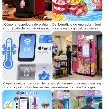
¿Cómo la tecnología de enfriami
Del beneficio de una sola máqui
ento rápido de las máquinas exp
na a la marca global: la guía siste
endedoras de helados inteligent
mática para los operadores de v
es remodela el modelo de ganan
enta de helados
cias en escenarios de alto tráfic
o peatonal?
Máquinas expendedoras de hela
Costo de envío de máquinas exp
dos: sus preguntas frecuentes r
endedoras de helados y gastos
espondidas
totales de importación: Lo que l
os compradores extranjeros deb
en saber