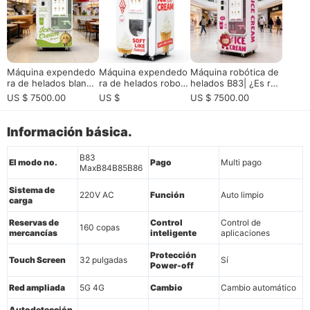
Máquina expendedo
Máquina expendedo
Máquina robótica de
ra de helados blando
ra de helados robot i
helados B83| ¿Es ren
s comerciales con m
nteligente HUAXIN -
table? Guía de ROI
US $ 7500.00
US $
US $ 7500.00
onitoreo remoto par
Grado comercial con
a la venta| Dispensac
servicio rápido de 15
ión automática de 15
segundos
Información básica.
segundos, capacidad
de 160 tazas y contr
B83
ol de la aplicación
El modo no.
Pago
Multi pago
MaxB84B85B86
Sistema de
220V AC
Función
Auto limpio
carga
Reservas de
Control
Control de
160 copas
mercancías
inteligente
aplicaciones
Protección
Touch Screen
32 pulgadas
Sí
Power-off
Red ampliada
5G 4G
Cambio
Cambio automático
Autodetección