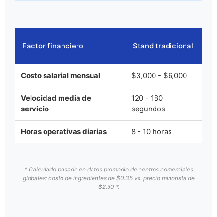
Q
Factor financiero
Stand tradicional
H
Costo salarial mensual
$3,000 - $6,000
$
Velocidad media de
120 - 180
Q
servicio
segundos
Horas operativas diarias
8 - 10 horas
24
* Calculado basado en datos promedio de centros comerciales
globales: costo de ingredientes de $0.35 vs. precio minorista de
$2.50 *.