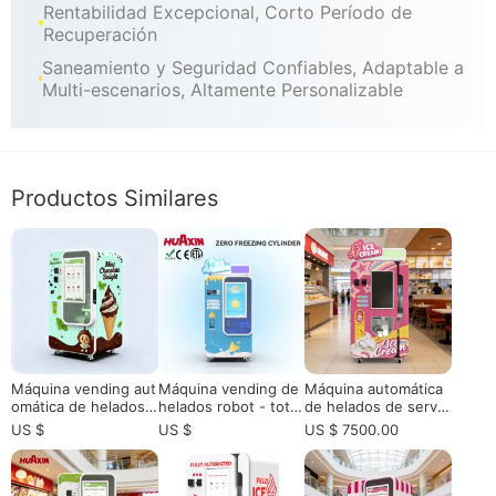
Rentabilidad Excepcional, Corto Período de
Recuperación
Saneamiento y Seguridad Confiables, Adaptable a
Multi-escenarios, Altamente Personalizable
Productos Similares
Máquina vending aut
Máquina vending de
Máquina automática
omática de helados
helados robot - total
de helados de servic
para la venta| Ahorro
mente automática
io suave comercial: e
US $
US $
US $ 7500.00
de espacio y alta ren
l futuro del comercio
tabilidad
minorista no tripulad
o