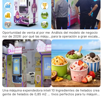
Oportunidad de venta al por me
Análisis del modelo de negocio
nor de 2026: por qué las máquin
para la operación a gran escala d
as expendedoras de helados y y
e máquinas expendedoras de he
ogur congelado son su mejor op
lados
ción de inversión
Una máquina expendedora inteli
10 Ingredientes de helados crea
gente de helados de 0,85 m2 ve
tivos perfectos para tu máquina
nce a las tiendas tradicionales d
expendedora de helados Huaxin
e alto costo
¡No te pierdas!'