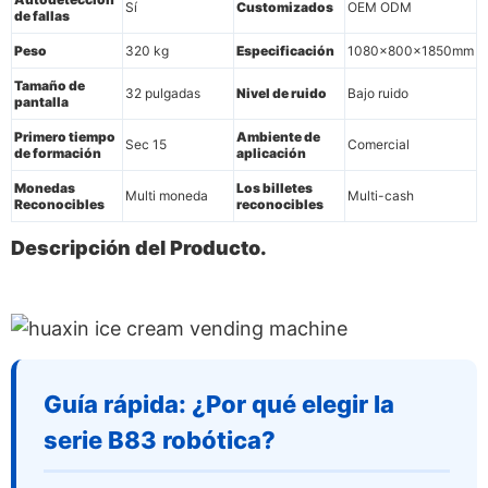
Sí
Customizados
OEM ODM
de fallas
Peso
320 kg
Especificación
1080x800x1850mm
Tamaño de
32 pulgadas
Nivel de ruido
Bajo ruido
pantalla
Primero tiempo
Ambiente de
Sec 15
Comercial
de formación
aplicación
Monedas
Los billetes
Multi moneda
Multi-cash
Reconocibles
reconocibles
Descripción del Producto.
Guía rápida: ¿Por qué elegir la
serie B83 robótica?