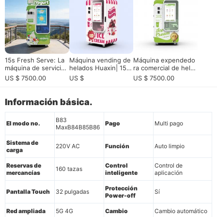
o
15s Fresh Serve: La
Máquina vending de
Máquina expendedo
máquina de servicio
helados Huaxin| 15s
ra comercial de hela
suave robótica total
Fresh-Made, 800 taz
dos para ubicaciones
US $ 7500.00
US $
US $ 7500.00
mente automatizada
as sin parar, venta al
europeas de alto tráf
de alto rendimiento
por menor inteligent
ico
para el retail intelige
e no tripulado
Información básica.
nte
B83
El modo no.
Pago
Multi pago
MaxB84B85B86
Sistema de
220V AC
Función
Auto limpio
carga
Reservas de
Control
Control de
160 tazas
mercancías
inteligente
aplicación
Protección
Pantalla Touch
32 pulgadas
Sí
Power-off
Red ampliada
5G 4G
Cambio
Cambio automático