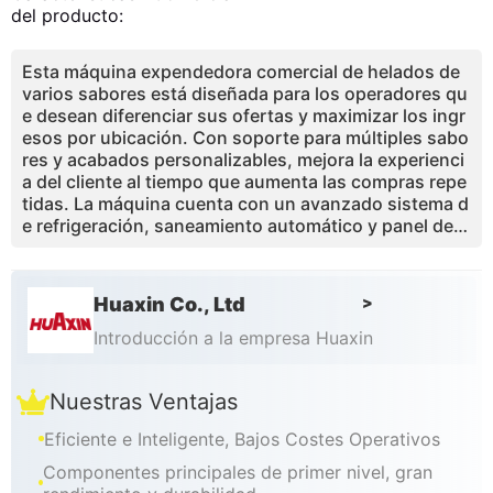
del producto:
Esta máquina expendedora comercial de helados de
varios sabores está diseñada para los operadores qu
e desean diferenciar sus ofertas y maximizar los ingr
esos por ubicación. Con soporte para múltiples sabo
res y acabados personalizables, mejora la experienci
a del cliente al tiempo que aumenta las compras repe
tidas. La máquina cuenta con un avanzado sistema d
e refrigeración, saneamiento automático y panel de c
ontrol inteligente para garantizar un rendimiento esta
ble y la seguridad alimentaria. Adecuado tanto para a
mbientes interiores como semi-exteriores, ofrece op
Huaxin Co., Ltd
>
ciones de despliegue flexibles. Con una alta capacid
ad diaria, bajos requisitos de mantenimiento y un fue
Introducción a la empresa Huaxin
rte atractivo del producto, esta solución de venta aut
omática ayuda a los operadores a aumentar las venta
Nuestras Ventajas
s, mejorar los márgenes y construir un negocio minor
ista escalable sin supervisión.
Eficiente e Inteligente, Bajos Costes Operativos
Componentes principales de primer nivel, gran