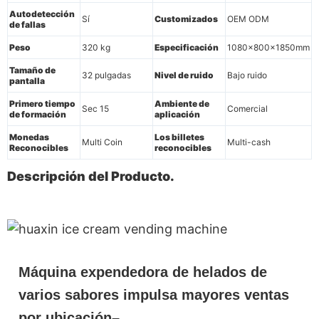
Autodetección
Sí
Customizados
OEM ODM
de fallas
Peso
320 kg
Especificación
1080x800x1850mm
Tamaño de
32 pulgadas
Nivel de ruido
Bajo ruido
pantalla
Primero tiempo
Ambiente de
Sec 15
Comercial
de formación
aplicación
Monedas
Los billetes
Multi Coin
Multi-cash
Reconocibles
reconocibles
Descripción del Producto.
Máquina expendedora de helados de
varios sabores impulsa mayores ventas
por ubicación–