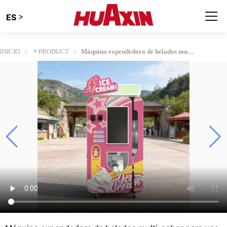
>
ES
INICIO
>
PRODUCT
Máquina expendedora de helados multi-sabor para uso exterior e interior| Máquina expendedora de postre de alta capacidad