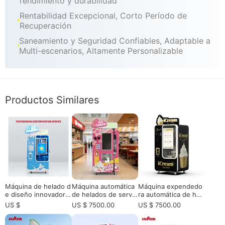
rendimiento y durabilidad
Rentabilidad Excepcional, Corto Período de
Recuperación
Saneamiento y Seguridad Confiables, Adaptable a
Multi-escenarios, Altamente Personalizable
Productos Similares
Máquina de helado d
Máquina automática
Máquina expendedo
e diseño innovador p
de helados de servic
ra automática de hel
ara la venta - 15s de
io suave comercial: e
ados para operación
US $
US $ 7500.00
US $ 7500.00
servicio automatizad
l futuro del comercio
de postres de autos
o
minorista no tripulad
ervicio 24 / 7