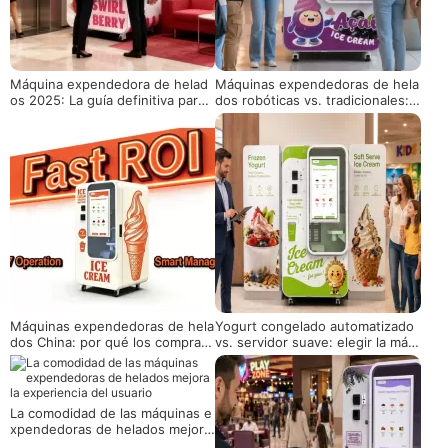
Máquina expendedora de helad
Máquinas expendedoras de hela
os 2025: La guía definitiva para i
dos robóticas vs. tradicionales:
nversiones, implementaciones y
guía de comparación 2026
operaciones rentables
Máquinas expendedoras de hela
Yogurt congelado automatizado
dos China: por qué los comprad
vs. servidor suave: elegir la máq
ores globales abastecen máquin
uina adecuada para su negocio
as automatizadas de helados de
China
La comodidad de las máquinas e
xpendedoras de helados mejora
la experiencia del usuario