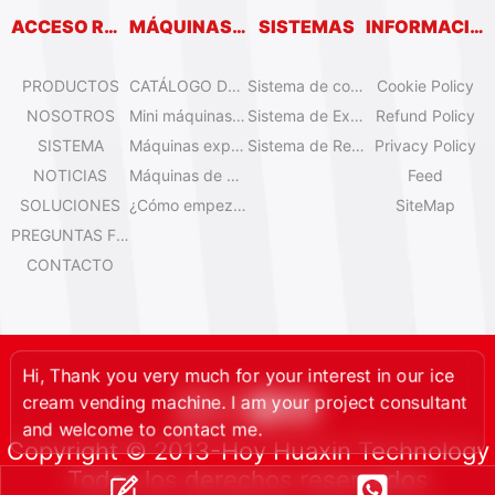
ACCESO RÁPIDO
MÁQUINAS EXPENDEDORAS
SISTEMAS
INFORMACIÓN
PRODUCTOS
CATÁLOGO DE MÁQUINAS EXPENDEDORAS
Sistema de control remoto
Cookie Policy
NOSOTROS
Mini máquinas de helado de sobremesa
Sistema de Expansión
Refund Policy
SISTEMA
Máquinas expendedoras de helado Olala
Sistema de Refrigeración
Privacy Policy
NOTICIAS
Máquinas de helado IYogurt
Feed
SOLUCIONES
¿Cómo empezar el negocio de helados automáticos?
SiteMap
PREGUNTAS FRECUENTES
CONTACTO
Hi, Thank you very much for your interest in our ice
cream vending machine. I am your project consultant
and welcome to contact me.
Copyright © 2013-Hoy Huaxin Technology
Todos los derechos reservados