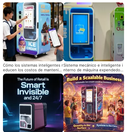
Cómo los sistemas inteligentes r
Sistema mecánico e inteligente i
educen los costos de mantenimi
nterno de máquina expendedora
ento en máquinas de helados ro
de helados
bóticas