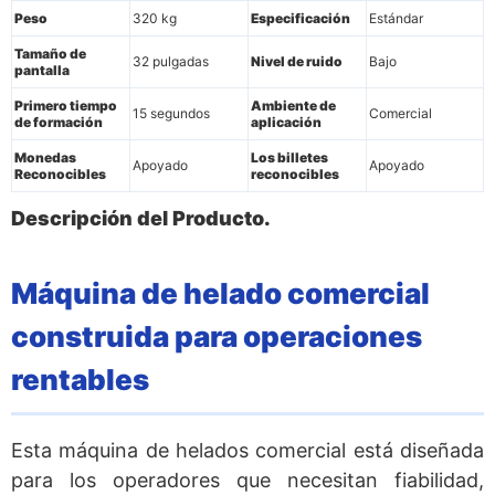
Peso
320 kg
Especificación
Estándar
Tamaño de
32 pulgadas
Nivel de ruido
Bajo
pantalla
Primero tiempo
Ambiente de
15 segundos
Comercial
de formación
aplicación
Monedas
Los billetes
Apoyado
Apoyado
Reconocibles
reconocibles
Descripción del Producto.
Máquina de helado comercial
construida para operaciones
rentables
Esta máquina de helados comercial está diseñada
para los operadores que necesitan fiabilidad,