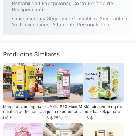
Rentabilidad Excepcional, Corto Período de
Recuperación
Saneamiento y Seguridad Confiables, Adaptable a
Multi-escenarios, Altamente Personalizable
Productos Similares
Máquina vending aut
HUAXIN B83 Max: M
Máquina vending de
omática de helado d
áquina expendedora
helados - Baja poten
e gelato italiano| 59
de helados inteligent
cia de 10 a 15kWh / d
US $
US $ 7500.00
US $
sabores, 15s / Servir
e de servicio suave
ía: Tecnología de con
24 / 7 con brazo rob
gelación de maratón
ótico de precisión
y carrera no tripulad
a 24 / 7