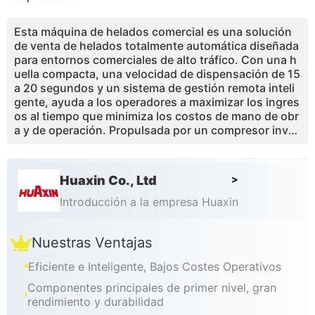
Esta máquina de helados comercial es una solución
de venta de helados totalmente automática diseñada
para entornos comerciales de alto tráfico. Con una h
uella compacta, una velocidad de dispensación de 15
a 20 segundos y un sistema de gestión remota inteli
gente, ayuda a los operadores a maximizar los ingres
os al tiempo que minimiza los costos de mano de obr
a y de operación. Propulsada por un compresor inver
sor importado y un sistema de refrigeración avanzad
o, la máquina garantiza un rendimiento estable, un b
ajo consumo de energía y una calidad de helado con
Huaxin Co., Ltd
>
sistente. Una mezcla base combinada con toppings
y jarabes permite hasta 59 combinaciones de sabor, i
Introducción a la empresa Huaxin
mpulsando compras repetidas y consumo por impuls
o. Ideal para centros comerciales, aeropuertos, atrac
Nuestras Ventajas
ciones turísticas y espacios de venta de convenienci
a.
Eficiente e Inteligente, Bajos Costes Operativos
Componentes principales de primer nivel, gran
rendimiento y durabilidad