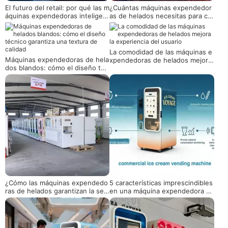
El futuro del retail: por qué las m
¿Cuántas máquinas expendedor
áquinas expendedoras inteligent
as de helados necesitas para co
es están reemplazando los quio
nstruir un negocio escalable?
scos tradicionales
La comodidad de las máquinas e
Máquinas expendedoras de hela
xpendedoras de helados mejora
dos blandos: cómo el diseño téc
la experiencia del usuario
nico garantiza una textura de cal
idad
¿Cómo las máquinas expendedo
5 características imprescindibles
ras de helados garantizan la seg
en una máquina expendedora d
uridad alimentaria?
e servicio suave comercial