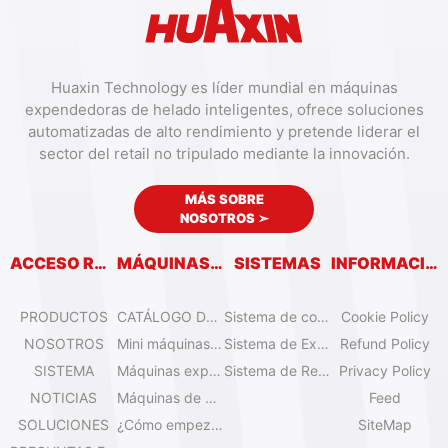
Huaxin Technology es líder mundial en máquinas
expendedoras de helado inteligentes, ofrece soluciones
automatizadas de alto rendimiento y pretende liderar el
sector del retail no tripulado mediante la innovación.
MÁS SOBRE
NOSOTROS
➣
ACCESO RÁPIDO
MÁQUINAS EXPENDEDORAS
SISTEMAS
INFORMACIÓN
PRODUCTOS
CATÁLOGO DE MÁQUINAS EXPENDEDORAS
Sistema de control remoto
Cookie Policy
NOSOTROS
Mini máquinas de helado de sobremesa
Sistema de Expansión
Refund Policy
SISTEMA
Máquinas expendedoras de helado Olala
Sistema de Refrigeración
Privacy Policy
NOTICIAS
Máquinas de helado IYogurt
Feed
SOLUCIONES
¿Cómo empezar el negocio de helados automáticos?
SiteMap