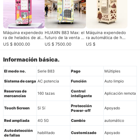
Máquina expendedo
HUAXIN B83 Max: el
Máquina expendedo
ra de helados de alto
futuro de la venta al
ra automática de hel
rendimiento para ce
por menor de helado
ados comercial Huaxi
US $ 8000.00
US $ 7500.00
US $
ntros comerciales y
s robótica totalment
n - 59 sabores DIY,
aeropuertos| Solució
e automatizada
dispensación de 15s,
n Smart Soft-Serve V
control remoto inteli
Información básica.
ending de 15 segund
gente
os con analítica remo
El modo no.
Serie B83
Pago
Múltiples
ta
Sistema de carga
AC potencia
Función
Auto limpio
Reservas de
Control
160 tazas
Aplicación remota
mercancías
inteligente
Protección
Touch Screen
Sí Sí
Apoyado
Power-off
Red ampliada
4G 5G
Cambio
automático
Autodetección
habilitado
Customizado
Apoyado
de fallas