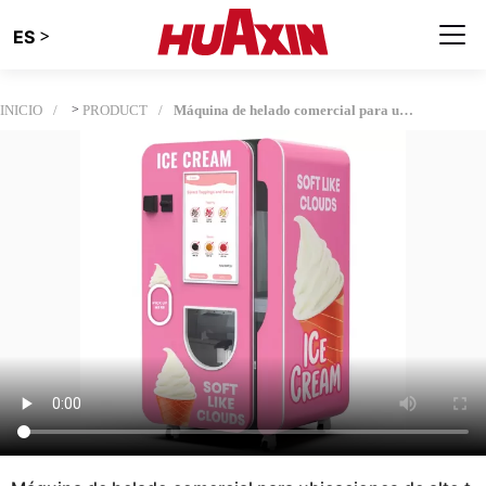
>
ES
INICIO
>
PRODUCT
Máquina de helado comercial para ubicaciones de alto tráfico| Solución automática de venta de helados