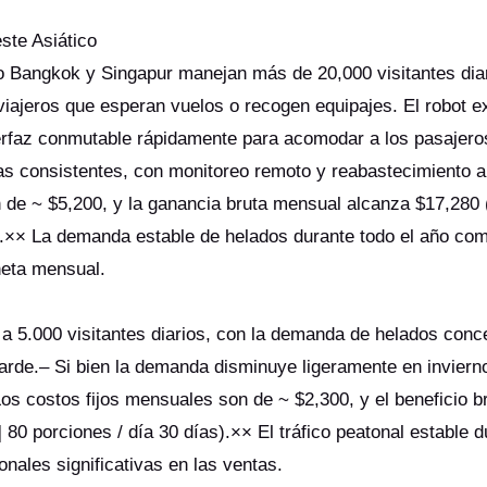
ste Asiático
o Bangkok y Singapur manejan más de 20,000 visitantes dia
viajeros que esperan vuelos o recogen equipajes. El robot 
erfaz conmutable rápidamente para acomodar a los pasajero
tas consistentes, con monitoreo remoto y reabastecimiento a
 de ~ $5,200, y la ganancia bruta mensual alcanza $17,280 
s).×× La demanda estable de helados durante todo el año co
neta mensual.
 a 5.000 visitantes diarios, con la demanda de helados conc
tarde.– Si bien la demanda disminuye ligeramente en invierno
s costos fijos mensuales son de ~ $2,300, y el beneficio b
80 porciones / día 30 días).×× El tráfico peatonal estable d
ales significativas en las ventas.