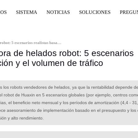
ROS
SISTEMA
NOTICIAS
SOLUCIONES
PREGU
ROI de la máquina expendedora de helados robot: 5 escenarios realistas basados en la ubicación y el volumen de tráfico
ra de helados robot: 5 escenarios
ión y el volumen de tráfico
os los robots vendedores de helados, ya que la rentabilidad depende de
s del robot de Huaxin en 5 escenarios globales (por ejemplo, centros com
ias, el beneficio neto mensual y los períodos de amortización (4,4 - 3
frece asesoramiento de implementación basado en el presupuesto y los o
ión y alto rendimiento.