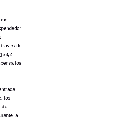
rios
expendedor
s
 través de
([$3,2
mpensa los
entrada
, los
ruto
urante la