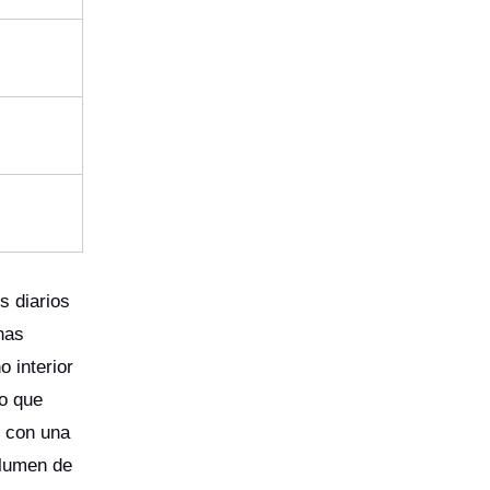
s diarios
nas
 interior
lo que
, con una
olumen de