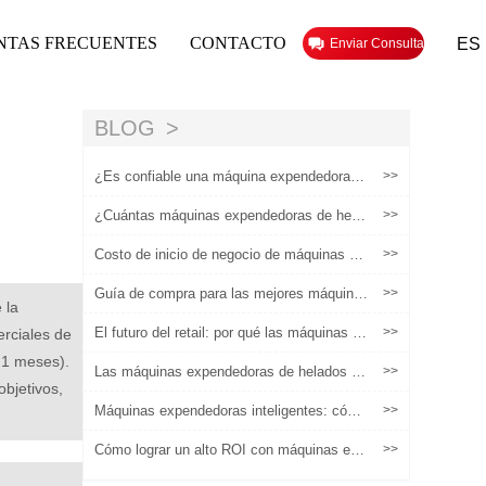
NTAS FRECUENTES
CONTACTO
ES
Enviar Consulta
BLOG
¿Es confiable una máquina expendedora in
>>
teligente de helados?
¿Cuántas máquinas expendedoras de hela
>>
dos necesitas para construir un negocio es
calable?
Costo de inicio de negocio de máquinas ex
>>
pendedoras de helados: lo que realmente n
ecesita presupuestar
Guía de compra para las mejores máquina
>>
 la
s expendedoras de helados a la venta en 2
025
El futuro del retail: por qué las máquinas ex
>>
erciales de
pendedoras inteligentes están reemplazand
1,1 meses).
o los quioscos tradicionales
Las máquinas expendedoras de helados int
>>
bjetivos,
eligentes facilitan la operación no tripulada
a través de múltiples pagos
Máquinas expendedoras inteligentes: cómo
>>
aumentar fácilmente las ganancias
Cómo lograr un alto ROI con máquinas exp
>>
endedoras de helados: una guía completa
para operaciones comerciales y análisis de