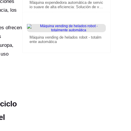
iciones
Máquina expendedora automática de servic
io suave de alta eficiencia: Solución de ven
cia, los
ta al por menor inteligente 24 / 7 para lugar
es comerciales de alto tráfico
tes ofrecen
s
Máquina vending de helados robot - totalm
ente automática
uropa,
 uso
ciclo
el