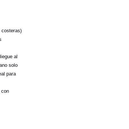
s costeras)
s
liegue al
rano solo
eal para
, con