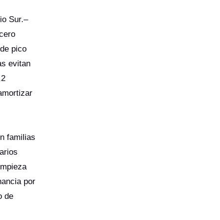
io Sur.–
cero
 de pico
as evitan
,2
amortizar
n familias
arios
limpieza
nancia por
o de