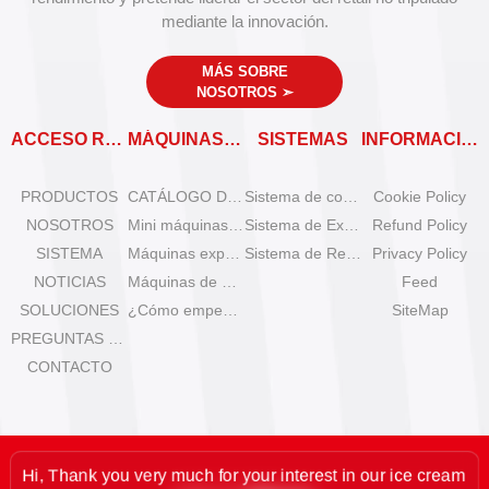
mediante la innovación.
MÁS SOBRE
NOSOTROS
➣
ACCESO RÁPIDO
MÁQUINAS EXPENDEDORAS
SISTEMAS
INFORMACIÓN
PRODUCTOS
CATÁLOGO DE MÁQUINAS EXPENDEDORAS
Sistema de control remoto
Cookie Policy
NOSOTROS
Mini máquinas de helado de sobremesa
Sistema de Expansión
Refund Policy
SISTEMA
Máquinas expendedoras de helado Olala
Sistema de Refrigeración
Privacy Policy
NOTICIAS
Máquinas de helado IYogurt
Feed
SOLUCIONES
¿Cómo empezar el negocio de helados automáticos?
SiteMap
PREGUNTAS FRECUENTES
CONTACTO
Hi, Thank you very much for your interest in our ice cream