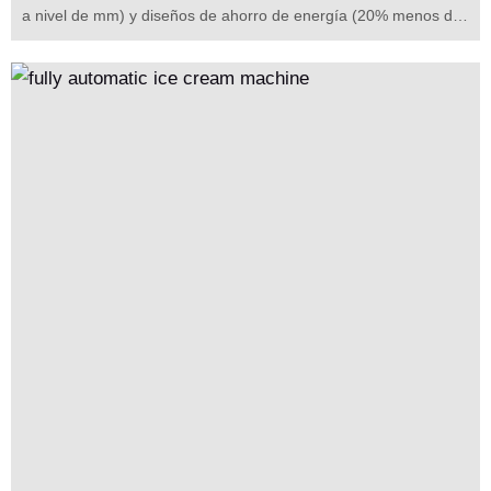
a nivel de mm) y diseños de ahorro de energía (20% menos de
consumo). Los datos europeos muestran ingresos adicionales
mensuales de ~ €2.700 por unidad. Adaptable a centros
comerciales / escuelas, la futura integración de IoT ayudará a
las decisiones, convirtiéndose en clave para la mejora
inteligente del servicio de alimentos.