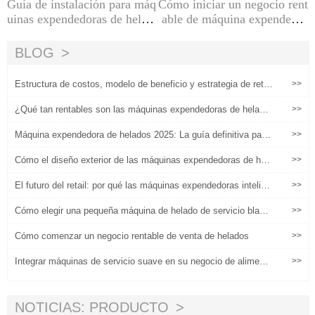
Guía de instalación para máq
Cómo iniciar un negocio rent
uinas expendedoras de helad
able de máquina expendedor
os blandos
a de helados
BLOG
Estructura de costos, modelo de beneficio y estrategia de retor
>>
no de 6 meses para máquinas comerciales de helados totalme
nte automáticas.
¿Qué tan rentables son las máquinas expendedoras de helado
>>
s? Observar los retornos operativos a partir de datos reales
Máquina expendedora de helados 2025: La guía definitiva para
>>
inversiones, implementaciones y operaciones rentables
Cómo el diseño exterior de las máquinas expendedoras de hela
>>
dos cumple con las necesidades
El futuro del retail: por qué las máquinas expendedoras intelige
>>
ntes están reemplazando los quioscos tradicionales
Cómo elegir una pequeña máquina de helado de servicio bland
>>
o comercial
Cómo comenzar un negocio rentable de venta de helados
>>
Integrar máquinas de servicio suave en su negocio de alimento
>>
s existente
NOTICIAS: PRODUCTO